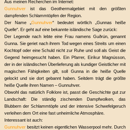
Aus meinen Recherchen im Internet:
Gunnuhver
ist das Geothermalgebiet mit den größten
dampfenden Schlammtöpfen der Region.
Der Name „
Gunnuhver
“ bedeutet wörtlich „Gunnas heiße
Quelle“. Er geht auf eine bekannte isländische Sage zurück:
Der Legende nach lebte eine Frau namens Guðrún, genannt
Gunna. Sie geriet nach ihrem Tod wegen eines Streits um einen
Kochtopf oder eine Schuld nicht zur Ruhe und soll als Geist die
Gegend heimgesucht haben. Ein Pfarrer, Eiríkur Magnússon,
der in der isländischen Überlieferung als kundiger Geistlicher mit
magischen Fähigkeiten gilt, soll Gunna in die heiße Quelle
gelockt und sie dort gebannt haben. Seitdem trägt die größte
heiße Quelle ihren Namen – Gunnuhver.
Obwohl das natürlich Folklore ist, passt die Geschichte gut zur
Landschaft: Die ständig zischenden Dampfwolken, das
Blubbern der Schlammtöpfe und der intensive Schwefelgeruch
verleihen dem Ort eine fast unheimliche Atmosphäre.
Interessant ist auch:
Gunnuhver
besitzt keinen eigentlichen Wasserpool mehr. Durch