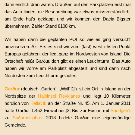
dann endlich dran waren. Draußen auf den Parkplätzen erst mal
das Auto finden, die Beschreibung war etwas missverständlich,
am Ende hat’s geklappt und wir konnten den Dacia Bigster
übernehmen, Zähler Stand 8108 km.
Wir haben dann die geplanten POI so wie es ging versucht
umzusetzen. Als Erstes sind wir zum (fast) westlichsten Punkt
Europas gefahren, der liegt ganz im Nordwesten von Island. Die
Ortschaft heißt Garður, dort gibt es einen Leuchtturm. Das Auto
haben wir vorne am Parkplatz abgestellt und sind dann nach
Nordosten zum Leuchtturm gelaufen.
Garður
(deutsch „Garten“, „Wall“[1]) ist ein Ort in Island an der
Nordspitze der
Halbinsel Reykjanes
und liegt 10 Kilometer
nördlich von
Keflavík
an der Straße Nr. 45. Am 1. Januar 2011
hatte Garður 1.452 Einwohner.[2] Bis zur Fusion mit
Sandgerði
zu
Suðurnesjabær
2018 bildete Garður eine eigenständige
Gemeinde.