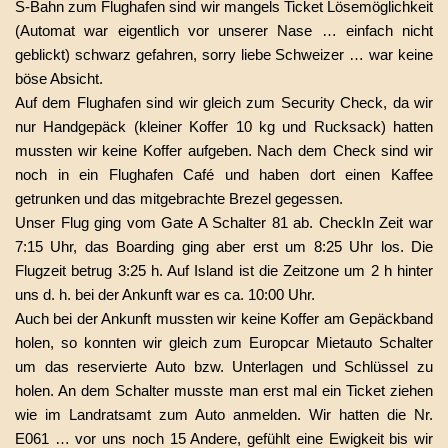
S-Bahn zum Flughafen sind wir mangels Ticket Lösemöglichkeit
(Automat war eigentlich vor unserer Nase … einfach nicht
geblickt) schwarz gefahren, sorry liebe Schweizer … war keine
böse Absicht.
Auf dem Flughafen sind wir gleich zum Security Check, da wir
nur Handgepäck (kleiner Koffer 10 kg und Rucksack) hatten
mussten wir keine Koffer aufgeben. Nach dem Check sind wir
noch in ein Flughafen Café und haben dort einen Kaffee
getrunken und das mitgebrachte Brezel gegessen.
Unser Flug ging vom Gate A Schalter 81 ab. CheckIn Zeit war
7:15 Uhr, das Boarding ging aber erst um 8:25 Uhr los. Die
Flugzeit betrug 3:25 h. Auf Island ist die Zeitzone um 2 h hinter
uns d. h. bei der Ankunft war es ca. 10:00 Uhr.
Auch bei der Ankunft mussten wir keine Koffer am Gepäckband
holen, so konnten wir gleich zum Europcar Mietauto Schalter
um das reservierte Auto bzw. Unterlagen und Schlüssel zu
holen. An dem Schalter musste man erst mal ein Ticket ziehen
wie im Landratsamt zum Auto anmelden. Wir hatten die Nr.
E061 … vor uns noch 15 Andere, gefühlt eine Ewigkeit bis wir