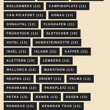
BOLLENWEES
(12)
CAMPINGPLATZ
(12)
CAN PICAFORT
(11)
DONAU
(13)
DONAUTAL
(12)
FLUGHAFEN
(11)
FRÜHSTÜCK
(12)
GLETSCHER
(19)
HOTEL
(13)
HUNDSTEINHÜTTE
(12)
INSEL
(13)
ISLAND
(11)
KAFFEE
(11)
KLETTERN
(19)
LEMBERG
(14)
MALLORCA
(14)
MARATHON
(13)
NEUFRA
(12)
ORIENT
(13)
PALMA
(13)
PANORAMA
(12)
PARKPLATZ
(13)
PETRA
(13)
RANDA
(13)
REGEN
(15)
RENNRAD
(12)
RENNRAD TOUR
(12)