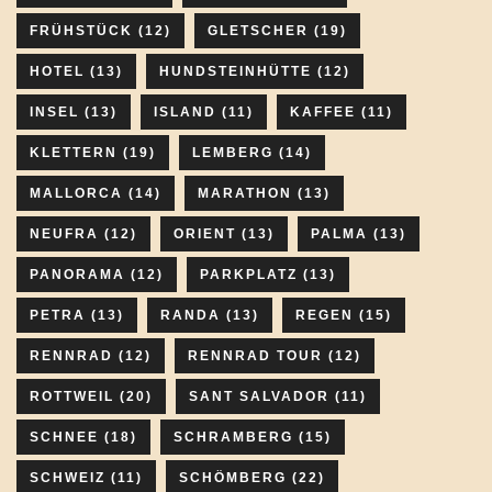
FRÜHSTÜCK
(12)
GLETSCHER
(19)
HOTEL
(13)
HUNDSTEINHÜTTE
(12)
INSEL
(13)
ISLAND
(11)
KAFFEE
(11)
KLETTERN
(19)
LEMBERG
(14)
MALLORCA
(14)
MARATHON
(13)
NEUFRA
(12)
ORIENT
(13)
PALMA
(13)
PANORAMA
(12)
PARKPLATZ
(13)
PETRA
(13)
RANDA
(13)
REGEN
(15)
RENNRAD
(12)
RENNRAD TOUR
(12)
ROTTWEIL
(20)
SANT SALVADOR
(11)
SCHNEE
(18)
SCHRAMBERG
(15)
SCHWEIZ
(11)
SCHÖMBERG
(22)