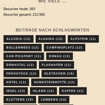
WIE VIELE ....
wählen
Besucher heute:
263
Besucher gesamt:
212.560
BEITRÄGE NACH SCHLAGWORTEN
ALCUDIA
(12)
ALGAIDA
(12)
ALPSTEIN
(11)
BOLLENWEES
(12)
CAMPINGPLATZ
(12)
CAN PICAFORT
(11)
DONAU
(13)
DONAUTAL
(12)
FLUGHAFEN
(11)
FRÜHSTÜCK
(12)
GLETSCHER
(19)
HOTEL
(13)
HUNDSTEINHÜTTE
(12)
INSEL
(13)
ISLAND
(11)
KAFFEE
(11)
KLETTERN
(19)
LEMBERG
(14)