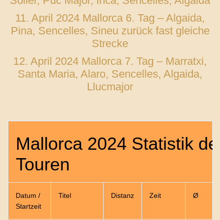
Soller, Puc Major, Inca, Sencelles, Algaida
11. April 2024 Mallorca 6. Tag – Algaida,
Pina, Sencelles, Sineu zurück fast gleiche
Strecke
12. April 2024 Mallorca 7. Tag – Marratxi,
Santa Maria, Alaro, Sencelles, Algaida,
Llucmajor
Mallorca 2024 Statistik de
Touren
Datum /
Titel
Distanz
Zeit
Ø
Startzeit