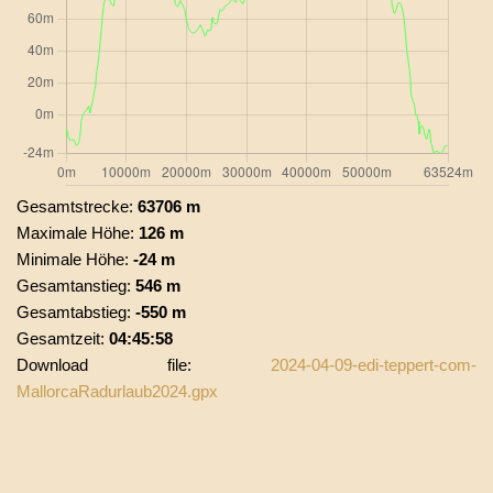
Gesamtstrecke:
63706 m
Maximale Höhe:
126 m
Minimale Höhe:
-24 m
Gesamtanstieg:
546 m
Gesamtabstieg:
-550 m
Gesamtzeit:
04:45:58
Download file:
2024-04-09-edi-teppert-com-
MallorcaRadurlaub2024.gpx