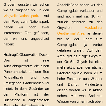
Groben wussten wir schon
Anschließend haben wir den
wo es hingehen soll, in den
Campingplatz verlassen und
Þingvellir-Nationalpark
. Auf
sind noch mal ca. 10 km
dem Weg zum Nationalpark
zurück gefahren zu den
haben wir noch zwei
Geysiren:
Haukadalur
interessante Orte gefunden,
Geothermal Area
, an denen
den wir uns angeschaut
wir bei der Fahrt zum
haben:
Campingplatz ja vorbei
gefahren waren. Auf dem
Hrafnagjá Observation Deck:
Areal gibt es einige Geysire,
Das ist eine
der Große Geysir ist nicht
Aussichtsplattform die einen
mehr aktiv, aber der nächst
Panoramablick auf den See
Größere spuckt noch 20 m
Þingvallavatn und das
hohe Fontänen aus Wasser
umliegende Grabenbruch-Tal
und Dampf. Mindestens
bietet. In dem Geländer an
diesen wollten wir in Aktion
der Plattform ist der
sehen. Mal was Anderes:
Buchstabe Þ eingearbeitet:
Wasser von unten nach oben
Es ist ein altisländischer bzw.