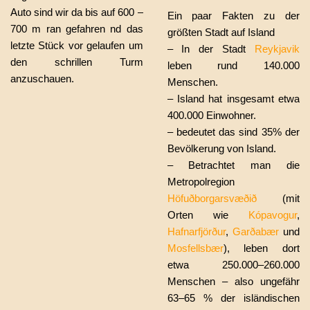
Auto sind wir da bis auf 600 –
Ein paar Fakten zu der
700 m ran gefahren nd das
größten Stadt auf Island
letzte Stück vor gelaufen um
– In der Stadt
Reykjavik
den schrillen Turm
leben rund 140.000
anzuschauen.
Menschen.
– Island hat insgesamt etwa
400.000 Einwohner.
– bedeutet das sind 35% der
Bevölkerung von Island.
– Betrachtet man die
Metropolregion
Höfuðborgarsvæðið
(mit
Orten wie
Kópavogur
,
Hafnarfjörður
,
Garðabær
und
Mosfellsbær
), leben dort
etwa 250.000–260.000
Menschen – also ungefähr
63–65 % der isländischen