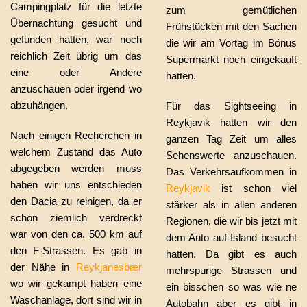
Campingplatz für die letzte
zum gemütlichen
Übernachtung gesucht und
Frühstücken mit den Sachen
gefunden hatten, war noch
die wir am Vortag im Bónus
reichlich Zeit übrig um das
Supermarkt noch eingekauft
eine oder Andere
hatten.
anzuschauen oder irgend wo
abzuhängen.
Für das Sightseeing in
Reykjavik hatten wir den
Nach einigen Recherchen in
ganzen Tag Zeit um alles
welchem Zustand das Auto
Sehenswerte anzuschauen.
abgegeben werden muss
Das Verkehrsaufkommen in
haben wir uns entschieden
Reykjavik
ist schon viel
den Dacia zu reinigen, da er
stärker als in allen anderen
schon ziemlich verdreckt
Regionen, die wir bis jetzt mit
war von den ca. 500 km auf
dem Auto auf Island besucht
den F-Strassen. Es gab in
hatten. Da gibt es auch
der Nähe in
Reykjanesbær
mehrspurige Strassen und
wo wir gekampt haben eine
ein bisschen so was wie ne
Waschanlage, dort sind wir in
Autobahn aber es gibt in