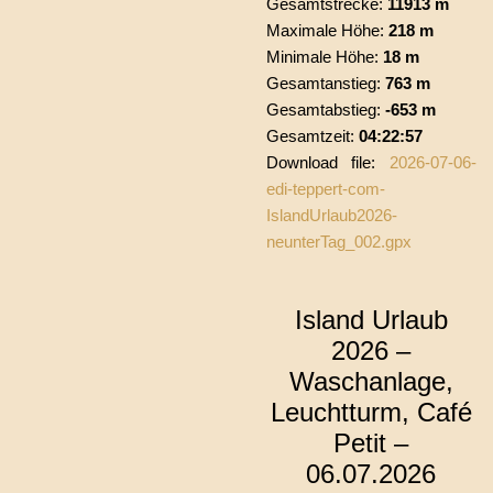
Gesamtstrecke:
11913 m
Maximale Höhe:
218 m
Minimale Höhe:
18 m
Gesamtanstieg:
763 m
Gesamtabstieg:
-653 m
Gesamtzeit:
04:22:57
Download file:
2026-07-06-
edi-teppert-com-
IslandUrlaub2026-
neunterTag_002.gpx
Island Urlaub
2026 –
Waschanlage,
Leuchtturm, Café
Petit –
06.07.2026