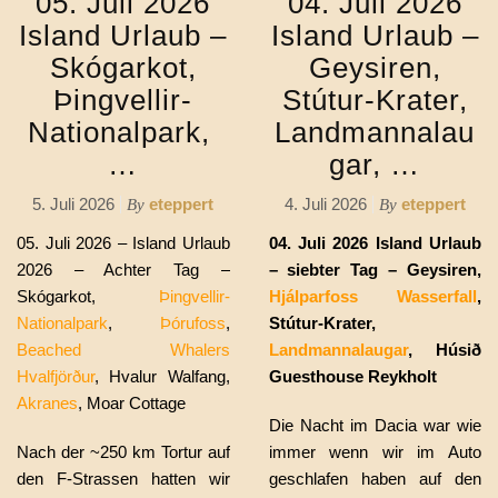
05. Juli 2026
04. Juli 2026
Island Urlaub –
Island Urlaub –
Skógarkot,
Geysiren,
Þingvellir-
Stútur-Krater,
Nationalpark,
Landmannalau
…
gar, …
5. Juli 2026
eteppert
4. Juli 2026
eteppert
By
By
05. Juli 2026 – Island Urlaub
04. Juli 2026 Island Urlaub
2026 – Achter Tag –
– siebter Tag – Geysiren,
Skógarkot,
Þingvellir-
Hjálparfoss
Wasserfall
,
Nationalpark
,
Þórufoss
,
Stútur-Krater,
Beached Whalers
Landmannalaugar
, Húsið
Hvalfjörður
,
Hvalur Walfang,
Guesthouse Reykholt
Akranes
, Moar Cottage
Die Nacht im Dacia war wie
Nach der ~250 km Tortur auf
immer wenn wir im Auto
den F-Strassen hatten wir
geschlafen haben auf den