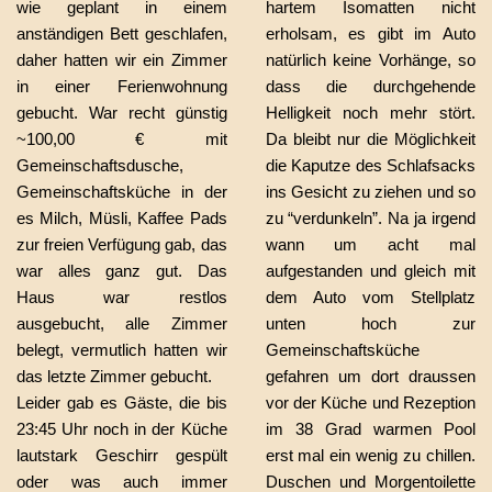
wie geplant in einem
hartem Isomatten nicht
anständigen Bett geschlafen,
erholsam, es gibt im Auto
daher hatten wir ein Zimmer
natürlich keine Vorhänge, so
in einer Ferienwohnung
dass die durchgehende
gebucht. War recht günstig
Helligkeit noch mehr stört.
~100,00 € mit
Da bleibt nur die Möglichkeit
Gemeinschaftsdusche,
die Kaputze des Schlafsacks
Gemeinschaftsküche in der
ins Gesicht zu ziehen und so
es Milch, Müsli, Kaffee Pads
zu “verdunkeln”. Na ja irgend
zur freien Verfügung gab, das
wann um acht mal
war alles ganz gut. Das
aufgestanden und gleich mit
Haus war restlos
dem Auto vom Stellplatz
ausgebucht, alle Zimmer
unten hoch zur
belegt, vermutlich hatten wir
Gemeinschaftsküche
das letzte Zimmer gebucht.
gefahren um dort draussen
Leider gab es Gäste, die bis
vor der Küche und Rezeption
23:45 Uhr noch in der Küche
im 38 Grad warmen Pool
lautstark Geschirr gespült
erst mal ein wenig zu chillen.
oder was auch immer
Duschen und Morgentoilette