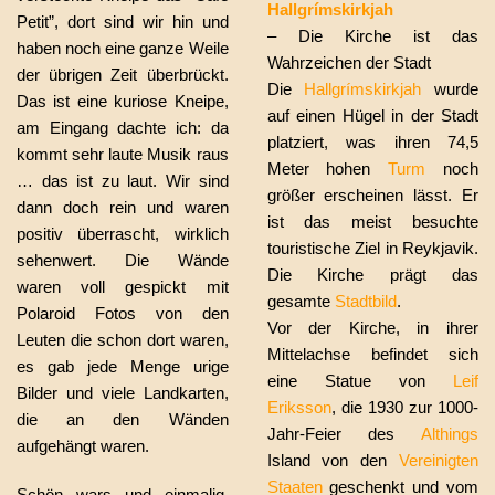
Hallgrímskirkjah
Petit”, dort sind wir hin und
– Die Kirche ist das
haben noch eine ganze Weile
Wahrzeichen der Stadt
der übrigen Zeit überbrückt.
Die
Hallgrímskirkjah
wurde
Das ist eine kuriose Kneipe,
auf einen Hügel in der Stadt
am Eingang dachte ich: da
platziert, was ihren 74,5
kommt sehr laute Musik raus
Meter hohen
Turm
noch
… das ist zu laut. Wir sind
größer erscheinen lässt. Er
dann doch rein und waren
ist das meist besuchte
positiv überrascht, wirklich
touristische Ziel in Reykjavik.
sehenwert. Die Wände
Die Kirche prägt das
waren voll gespickt mit
gesamte
Stadtbild
.
Polaroid Fotos von den
Vor der Kirche, in ihrer
Leuten die schon dort waren,
Mittelachse befindet sich
es gab jede Menge urige
eine Statue von
Leif
Bilder und viele Landkarten,
Eriksson
, die 1930 zur 1000-
die an den Wänden
Jahr-Feier des
Althings
aufgehängt waren.
Island von den
Vereinigten
Staaten
geschenkt und vom
Schön wars und einmalig.