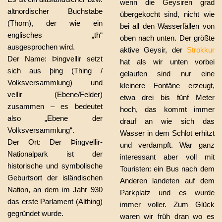
wenn die Geysiren grad
altnordischer Buchstabe
übergekocht sind, nicht wie
(Thorn), der wie ein
bei all den Wasserfällen von
englisches „th“
oben nach unten. Der größte
ausgesprochen wird.
aktive Geysir, der
Strokkur
Der Name: Þingvellir setzt
hat als wir unten vorbei
sich aus þing (Thing /
gelaufen sind nur eine
Volksversammlung) und
kleinere Fontäne erzeugt,
vellir (Ebene/Felder)
etwa drei bis fünf Meter
zusammen – es bedeutet
hoch, das kommt immer
also „Ebene der
drauf an wie sich das
Volksversammlung“.
Wasser in dem Schlot erhitzt
Der Ort: Der Þingvellir-
und verdampft. War ganz
Nationalpark ist der
interessant aber voll mit
historische und symbolische
Touristen: ein Bus nach dem
Geburtsort der isländischen
Anderen landeten auf dem
Nation, an dem im Jahr 930
Parkplatz und es wurde
das erste Parlament (Althing)
immer voller. Zum Glück
gegründet wurde.
waren wir früh dran wo es