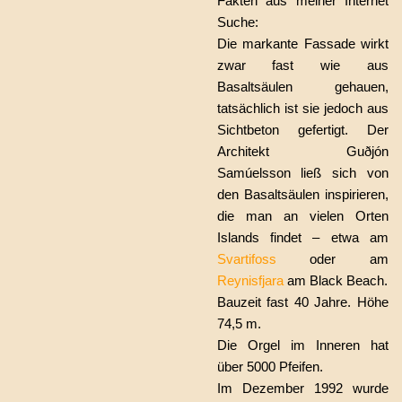
Fakten aus meiner Internet
Suche:
Die markante Fassade wirkt
zwar fast wie aus
Basaltsäulen gehauen,
tatsächlich ist sie jedoch aus
Sichtbeton gefertigt. Der
Architekt Guðjón
Samúelsson ließ sich von
den Basaltsäulen inspirieren,
die man an vielen Orten
Islands findet – etwa am
Svartifoss
oder am
Reynisfjara
am Black Beach.
Bauzeit fast 40 Jahre. Höhe
74,5 m.
Die Orgel im Inneren hat
über 5000 Pfeifen.
Im Dezember 1992 wurde