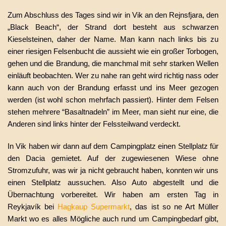
fullscreen
Zum Abschluss des Tages sind wir in Vik an den Rejnsfjara, den
„Black Beach“, der Strand dort besteht aus schwarzen
Kieselsteinen, daher der Name. Man kann nach links bis zu
einer riesigen Felsenbucht die aussieht wie ein großer Torbogen,
gehen und die Brandung, die manchmal mit sehr starken Wellen
einläuft beobachten. Wer zu nahe ran geht wird richtig nass oder
kann auch von der Brandung erfasst und ins Meer gezogen
werden (ist wohl schon mehrfach passiert). Hinter dem Felsen
stehen mehrere “Basaltnadeln” im Meer, man sieht nur eine, die
Anderen sind links hinter der Felssteilwand verdeckt.
In Vik haben wir dann auf dem Campingplatz einen Stellplatz für
den Dacia gemietet. Auf der zugewiesenen Wiese ohne
Stromzufuhr, was wir ja nicht gebraucht haben, konnten wir uns
einen Stellplatz aussuchen. Also Auto abgestellt und die
Übernachtung vorbereitet. Wir haben am ersten Tag in
Reykjavík bei
Hagkaup Supermarkt
, das ist so ne Art Müller
Markt wo es alles Mögliche auch rund um Campingbedarf gibt,