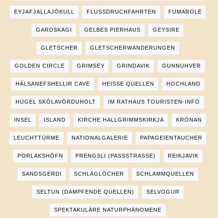
EYJAFJALLAJÖKULL
FLUSSDRUCHFAHRTEN
FUMAROLE
GARDSKAGI
GELBES PIERHAUS
GEYSIRE
GLETSCHER
GLETSCHERWANDERUNGEN
GOLDEN CIRCLE
GRIMSEY
GRINDAVIK
GUNNUHVER
HÁLSANEFSHELLIR CAVE
HEISSE QUELLEN
HOCHLAND
HÜGEL SKÓLAVÖRDUHOLT
IM RATHAUS TOURISTEN-INFO
INSEL
ISLAND
KIRCHE HALLGRIMMSKIRKJA
KRÓNAN
LEUCHTTÜRME
NATIONALGALERIE
PAPAGEIENTAUCHER
PORLAKSHÖFN
PRENGSLI (PASSSTRASSE)
REIKJAVIK
SANDSGERDI
SCHLAGLÖCHER
SCHLAMMQUELLEN
SELTUN (DAMPFENDE QUELLEN)
SELVOGUR
SPEKTAKULÄRE NATURPHÄNOMENE