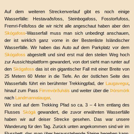
Auf dem weiteren Streckenverlauf gibt es noch einige
Wasserfälle: Hestavaðsfoss, Steinbogafoss, Fosstorfufoss,
Fremri-Fellsfoss die wir nicht alle angeschaut haben aber den
Skógafoss
-Wasserfall muss man sich unbedingt anschauen,
der ist wirklich ganz vorne in der Bestenliste Isländischer
Wasserfälle. Wir haben das Auto auf dem Parkplatz vor dem
Skógafoss
abgestellt und sind erst mal den steilen Weg hoch
zur Aussichtsplattform gewandert, von dort sieht man runter auf
den
Skógafoss
das ist ein gigantischer Fall mit einer Breite von
25 Metern 60 Meter in die Tiefe. An der östlichen Seite des
Wasserfalls führt ein berühmter Trekkingpfad, der
Laugavegur
,
hinauf zum Pass
Fimmvörðuháls
und weiter über die
Þórsmörk
nach
Landmannalaugar
.
Wir sind auf dem Trekking Pfad so ca. 3 – 4 km entlang des
Flusses
Skógá
gewandert
, die zuvor erwähnten Wasserfälle
haben wir auf deiser Strecke gesehen. Das war unsere
Wanderung für den Tag. Zurück unten angekommen sind wir im
Flussbett, das man über herausstehende Steine begehen kann,