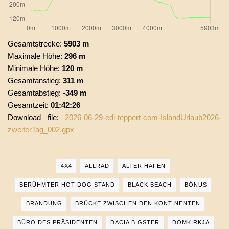
Gesamtstrecke:
5903 m
Maximale Höhe:
296 m
Minimale Höhe:
120 m
Gesamtanstieg:
311 m
Gesamtabstieg:
-349 m
Gesamtzeit:
01:42:26
Download file:
2026-06-29-edi-teppert-com-IslandUrlaub2026-
zweiterTag_002.gpx
4X4
ALLRAD
ALTER HAFEN
BERÜHMTER HOT DOG STAND
BLACK BEACH
BÓNUS
BRANDUNG
BRÜCKE ZWISCHEN DEN KONTINENTEN
BÜRO DES PRÄSIDENTEN
DACIA BIGSTER
DOMKIRKJA