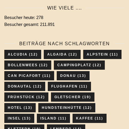
Monats
WIE VIELE ....
wählen
Besucher heute:
278
Besucher gesamt:
211.891
BEITRÄGE NACH SCHLAGWORTEN
ALCUDIA
(12)
ALGAIDA
(12)
ALPSTEIN
(11)
BOLLENWEES
(12)
CAMPINGPLATZ
(12)
CAN PICAFORT
(11)
DONAU
(13)
DONAUTAL
(12)
FLUGHAFEN
(11)
FRÜHSTÜCK
(12)
GLETSCHER
(19)
HOTEL
(13)
HUNDSTEINHÜTTE
(12)
INSEL
(13)
ISLAND
(11)
KAFFEE
(11)
KLETTERN
(19)
LEMBERG
(14)