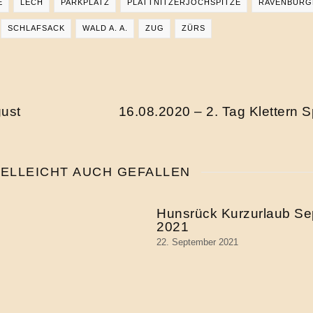
E
LECH
PARKPLATZ
PLATTNITZERJOCHSPITZE
RAVENBURG
SCHLAFSACK
WALD A. A.
ZUG
ZÜRS
gust
16.08.2020 – 2. Tag Klettern S
IELLEICHT AUCH GEFALLEN
Hunsrück Kurzurlaub S
2021
22. September 2021