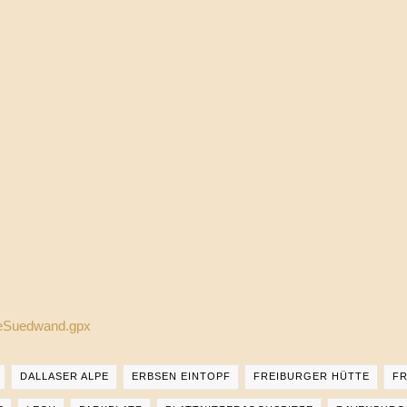
lteSuedwand.gpx
DALLASER ALPE
ERBSEN EINTOPF
FREIBURGER HÜTTE
F