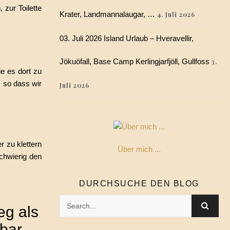
 zur Toilette
Krater, Landmannalaugar, …
4. Juli 2026
03. Juli 2026 Island Urlaub – Hveravellir,
Jökuöfall, Base Camp Kerlingjarfjöll, Gullfoss
3.
ie es dort zu
, so dass wir
Juli 2026
r zu klettern
Über mich ...
schwierig den
DURCHSUCHE DEN BLOG
eg als
gbar