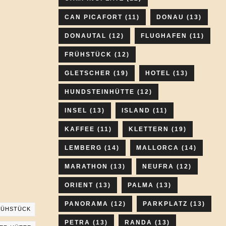
CAN PICAFORT
(11)
DONAU
(13)
DONAUTAL
(12)
FLUGHAFEN
(11)
FRÜHSTÜCK
(12)
GLETSCHER
(19)
HOTEL
(13)
HUNDSTEINHÜTTE
(12)
INSEL
(13)
ISLAND
(11)
KAFFEE
(11)
KLETTERN
(19)
LEMBERG
(14)
MALLORCA
(14)
MARATHON
(13)
NEUFRA
(12)
ORIENT
(13)
PALMA
(13)
PANORAMA
(12)
PARKPLATZ
(13)
RÜHSTÜCK
PETRA
(13)
RANDA
(13)