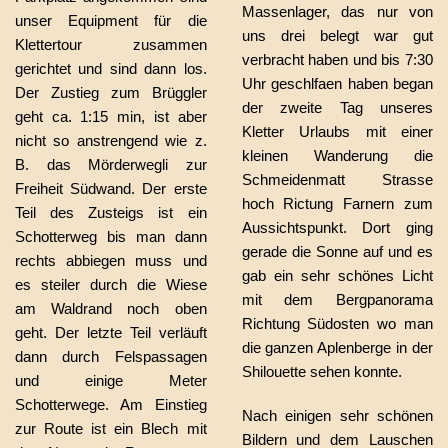
Massenlager, das nur von
unser Equipment für die
uns drei belegt war gut
Klettertour zusammen
verbracht haben und bis 7:30
gerichtet und sind dann los.
Uhr geschlfaen haben began
Der Zustieg zum Brüggler
der zweite Tag unseres
geht ca. 1:15 min, ist aber
Kletter Urlaubs mit einer
nicht so anstrengend wie z.
kleinen Wanderung die
B. das Mörderwegli zur
Schmeidenmatt Strasse
Freiheit Südwand. Der erste
hoch Rictung Farnern zum
Teil des Zusteigs ist ein
Aussichtspunkt. Dort ging
Schotterweg bis man dann
gerade die Sonne auf und es
rechts abbiegen muss und
gab ein sehr schönes Licht
es steiler durch die Wiese
mit dem Bergpanorama
am Waldrand noch oben
Richtung Südosten wo man
geht. Der letzte Teil verläuft
die ganzen Aplenberge in der
dann durch Felspassagen
Shilouette sehen konnte.
und einige Meter
Schotterwege. Am Einstieg
Nach einigen sehr schönen
zur Route ist ein Blech mit
Bildern und dem Lauschen