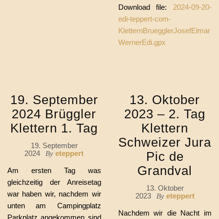
Download file:
2024-09-20-
edi-teppert-com-
KletternBruegglerJosefElmar
WernerEdi.gpx
19. September
13. Oktober
2024 Brüggler
2023 – 2. Tag
Klettern 1. Tag
Klettern
Schweizer Jura
19. September
2024
eteppert
Pic de
By
Grandval
Am ersten Tag was
gleichzeitig der Anreisetag
13. Oktober
war haben wir, nachdem wir
2023
eteppert
By
unten am Campingplatz
Nachdem wir die Nacht im
Parkplatz angekommen sind