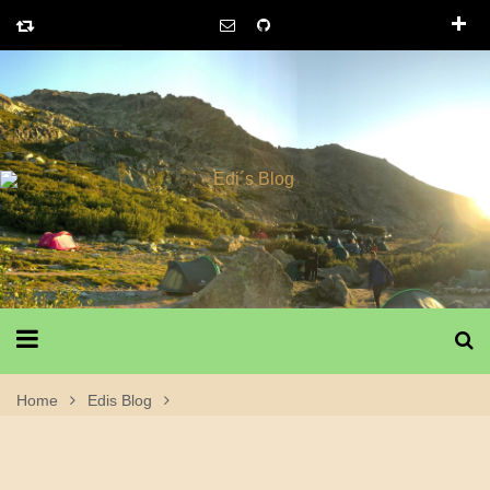
Home
Edis Blog
03.09 – 9. + 10. Etappe – Petra Piana => Onda => Vizzavona