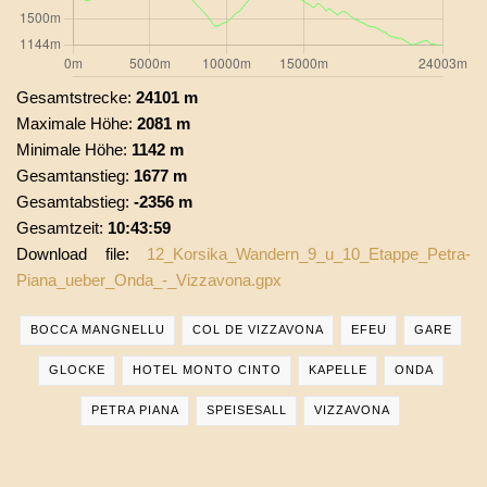
Gesamtstrecke:
24101 m
Maximale Höhe:
2081 m
Minimale Höhe:
1142 m
Gesamtanstieg:
1677 m
Gesamtabstieg:
-2356 m
Gesamtzeit:
10:43:59
Download file:
12_Korsika_Wandern_9_u_10_Etappe_Petra-
Piana_ueber_Onda_-_Vizzavona.gpx
BOCCA MANGNELLU
COL DE VIZZAVONA
EFEU
GARE
GLOCKE
HOTEL MONTO CINTO
KAPELLE
ONDA
PETRA PIANA
SPEISESALL
VIZZAVONA