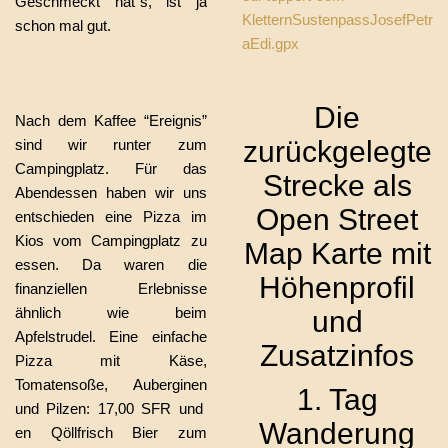
Geschmeckt hat´s, ist ja
KletternSustenpassJosefPetr
schon mal gut.
aEdi.gpx
Die
Nach dem Kaffee “Ereignis”
zurückgelegte
sind wir runter zum
Campingplatz. Für das
Strecke als
Abendessen haben wir uns
Open Street
entschieden eine Pizza im
Kios vom Campingplatz zu
Map Karte mit
essen. Da waren die
Höhenprofil
finanziellen Erlebnisse
ähnlich wie beim
und
Apfelstrudel. Eine einfache
Zusatzinfos
Pizza mit Käse,
Tomatensoße, Auberginen
1. Tag
und Pilzen: 17,00 SFR und
Wanderung
en Qöllfrisch Bier zum