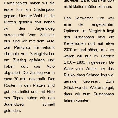
gewesen wäre, dass wir dort
Campingplatz haben wir die
nicht klettern hätten können.
erste Tour am Sustenpass
geplant. Unsere Wahl ist die
Das Schweizer Jura war
Platten gefallen dort haben
eine der angedachten
wir den Jugendweg
Optionen, im Vergleich liegt
ausgesucht. Vom Zeltplatz
des Sustenpass bzw. die
aus sind wir mit dem Auto
Kletterrouten dort auf etwa
zum Parkplatz Himmelrank
2000 m und höher, im Jura
oberhalb von Steingletscher
wären wir nur im Bereich
am Zustieg gefahren und
1400 – 1800 m gewesen. Da
haben dort das Auto
Wäre vom Wetter her das
abgestellt. Der Zustieg war in
Risiko, dass Schnee liegt viel
etwa 30 min. geschafft. Der
geringer gewesen. Zum
Routen in den Platten sind
Glück war das Wetter so gut,
gut beschriftet und mit Hilfe
dass wir zum Sustenpass
des Topos haben wir den
fahren konnten.
Jugendweg schnell
gefunden.