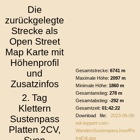
Die
zurückgelegte
Strecke als
Open Street
Map Karte mit
Höhenprofil
Gesamtstrecke:
6741 m
und
Maximale Höhe:
2097 m
Zusatzinfos
Minimale Höhe:
1860 m
Gesamtanstieg:
278 m
2. Tag
Gesamtabstieg:
-292 m
Klettern
Gesamtzeit:
01:42:22
Download file:
2023-06-08-
Sustenpass
edi-teppert-com-
Platten 2CV,
WandernSustenpassJosefPe
traEdi.gpx