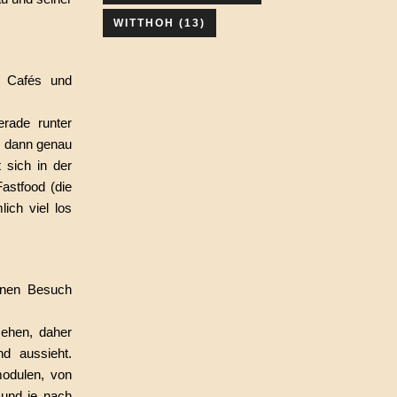
WITTHOH
(13)
, Cafés und
rade runter
n dann genau
 sich in der
Fastfood (die
ich viel los
inen Besuch
ehen, daher
nd aussieht.
modulen, von
 und je nach