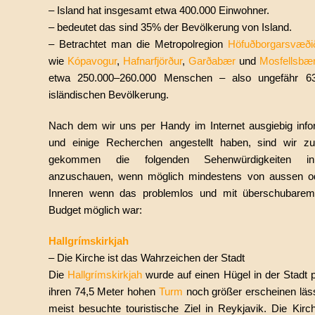
– Island hat insgesamt etwa 400.000 Einwohner.
– bedeutet das sind 35% der Bevölkerung von Island.
– Betrachtet man die Metropolregion
Höfuðborgarsvæði
wie
Kópavogur
,
Hafnarfjörður
,
Garðabær
und
Mosfellsbæ
etwa 250.000–260.000 Menschen – also ungefähr 
isländischen Bevölkerung.
Nach dem wir uns per Handy im Internet ausgiebig info
und einige Recherchen angestellt haben, sind wir z
gekommen die folgenden Sehenwürdigkeiten in
anzuschauen, wenn möglich mindestens von aussen o
Inneren wenn das problemlos und mit überschubarem f
Budget möglich war:
Hallgrímskirkjah
– Die Kirche ist das Wahrzeichen der Stadt
Die
Hallgrímskirkjah
wurde auf einen Hügel in der Stadt p
ihren 74,5 Meter hohen
Turm
noch größer erscheinen läss
meist besuchte touristische Ziel in Reykjavik. Die Kirc