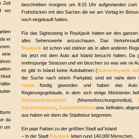
 Zeit
beschrieben morgens um 8:15 Uhr aufgestanden zum 
nd wo
Frühstücken mit den Sachen die wir am Vortag im Bónu
noch eingekauft hatten.
geben
Für das Sightseeing in Reykjavik hatten wir den ganzen
da er
alles Sehenswerte anzuschauen. Das Verkehrsau
ssen.
Reykjavik
ist schon viel stärker als in allen anderen Regi
 eine
bis jetzt mit dem Auto auf Island besucht hatten. Da 
ahren
mehrspurige Strassen und ein bisschen so was wie ne A
hatten
es gibt in Island keine Autobahnen (
Strassensystem auf 
hkeit
der Suche nach einem Parkplatz sind wir nahe dem 
älter
Harpa
fündig geworden und haben das Aut
auber
Regierungsgebäude, in dem sich einige Ministerien bef
Hafrannsóknarstofnun
(Meeresforschungsinstitut),
Agrarministerium
,
Justizministerium
usw. befinden, abgeste
tturm
aus haben wir dann die Städtetour begonnen.
ir da
fen um
Ein paar Fakten zu der größten Stadt auf Island
– In der Stadt
Reykjavik
leben rund 140.000 Menschen.