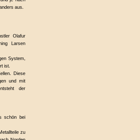
 anders aus.
tler Olafur
ning Larsen
igen System,
t ist.
ellen. Diese
ngen und mit
ntsteht der
s schön bei
etallteile zu
d nach Norden