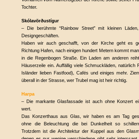
Tochter.
Skólavörðustígur
– Die berühmte “Rainbow Street” mit kleinen Läden
Designgeschäften.
Haben wir auch geschafft, von der Kirche geht es ge
Richtung Hafen, nach einigen hundert Metern kommt ma
in die Regenbogen Straße. Ein Laden am anderen reiht
Häuserzeile ein. Auffällig viele Schmuckläden, natürlich 
Isländer lieben Fastfood), Cafés und einiges mehr. Zieml
überall in der Strasse, wer Trubel mag ist heir richtig.
Harpa
– Die markante Glasfassade ist auch ohne Konzert e
wert.
Das Konzerthaus aus Glas, wir haben es am Tag ges
ohne die Beleuchtung die bei Dunkelheit so schiller
Trotzdem ist die Architektur der Kuppel aus den Glas
denen es nur wenige verschiedene gibt sehr interssant