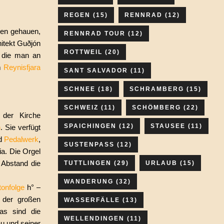
REGEN
(15)
RENNRAD
(12)
len gehauen,
RENNRAD TOUR
(12)
hitekt Guðjón
ROTTWEIL
(20)
, die man an
m
Reynisfjara
SANT SALVADOR
(11)
SCHNEE
(18)
SCHRAMBERG
(15)
SCHWEIZ
(11)
SCHÖMBERG
(22)
der Kirche
SPAICHINGEN
(12)
STAUSEE
(11)
n
. Sie verfügt
d
Pedalwerk
,
SUSTENPASS
(12)
ria. Die Orgel
 Abstand die
TUTTLINGEN
(29)
URLAUB
(15)
WANDERUNG
(32)
tonfolge
h° –
 der großen
WASSERFÄLLE
(13)
as sind die
WELLENDINGEN
(11)
u und seiner