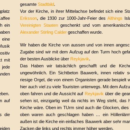
gesamte
Stadtbild
.
platz
Vor der Kirche, in ihrer Mittelachse befindet sich eine S
affee
Eriksson
, die 1930 zur 1000-Jahr-Feier des
Althings
Is
h ein
Vereinigten Staaten
geschenkt und vom amerikanische
 haben
Alexander Stirling Calder
geschaffen wurde.
 eine
Wir haben die Kirche von aussen und von innen angesc
Musik
Zugabe sind wir mit dem Aufzug auf den Turm hoch gefa
sitiv
der besten Ausblicke über
Reykjavik
.
t mit
Das Haben wir tatsächlich geschafft und die Kirch
 jede
ungewöhnlich. Ein Sichtbeton Bauwerk, innen relativ sc
änden
riesige Orgel, die von einem Organisten gerade bespielt 
hier auch viel zu viele Touristen unterwegs. Mit dem Auf
eben.
oben fahren und die Aussicht auf
Reykjavik
über die gea
n auf
sehen ist, einzigartig weil da nichts im Weg steht, das 
Kirche wäre. Oben im TUrm sind auch die Glocken, dies
s die
oben waren auch geschlagen haben … ein Höllenlär
außen ist die Kirche ein einfaches Bauwerk aber sehr mar
eiden
Zacken die links und rechts immer höher werden.