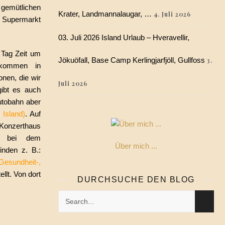
gemütlichen
Krater, Landmannalaugar, …
4. Juli 2026
s Supermarkt
03. Juli 2026 Island Urlaub – Hveravellir,
 Tag Zeit um
Jökuöfall, Base Camp Kerlingjarfjöll, Gullfoss
3.
fkommen in
onen, die wir
Juli 2026
gibt es auch
utobahn aber
Island)
. Auf
Konzerthaus
o bei dem
Über mich ...
inden z. B.:
Gesundheit-,
llt. Von dort
DURCHSUCHE DEN BLOG