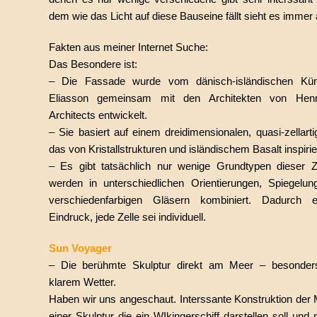
dem wie das Licht auf diese Bauseine fällt sieht es immer
Fakten aus meiner Internet Suche:
Das Besondere ist:
– Die Fassade wurde vom dänisch-isländischen Küns
Eliasson gemeinsam mit den Architekten von Hen
Architects entwickelt.
– Sie basiert auf einem dreidimensionalen, quasi-zellart
das von Kristallstrukturen und isländischem Basalt inspirier
– Es gibt tatsächlich nur wenige Grundtypen dieser Z
werden in unterschiedlichen Orientierungen, Spiegelu
verschiedenfarbigen Gläsern kombiniert. Dadurch e
Eindruck, jede Zelle sei individuell.
Sun Voyager
– Die berühmte Skulptur direkt am Meer – besonder
klarem Wetter.
Haben wir uns angeschaut. Interssante Konstruktion der M
einer Skulptur die ein WIkingerschiff darstellen soll un