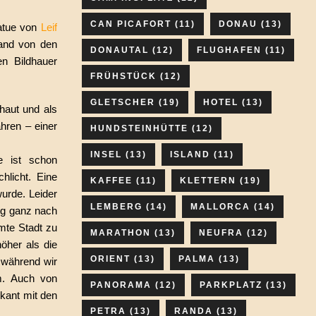
CAN PICAFORT
(11)
DONAU
(13)
tatue von
Leif
land von den
DONAUTAL
(12)
FLUGHAFEN
(11)
n Bildhauer
FRÜHSTÜCK
(12)
GLETSCHER
(19)
HOTEL
(13)
haut und als
hren – einer
HUNDSTEINHÜTTE
(12)
INSEL
(13)
ISLAND
(11)
e ist schon
hlicht. Eine
KAFFEE
(11)
KLETTERN
(19)
wurde. Leider
LEMBERG
(14)
MALLORCA
(14)
zug ganz nach
mte Stadt zu
MARATHON
(13)
NEUFRA
(12)
höher als die
ORIENT
(13)
PALMA
(13)
 während wir
m. Auch von
PANORAMA
(12)
PARKPLATZ
(13)
kant mit den
PETRA
(13)
RANDA
(13)