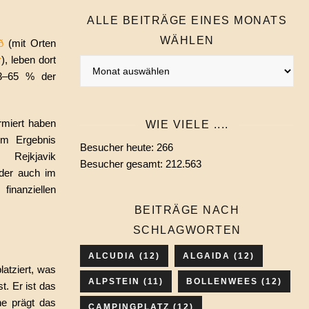
ALLE BEITRÄGE EINES MONATS
WÄHLEN
ð
(mit Orten
r
), leben dort
Alle
63–65 % der
Beiträge
eines
Monats
rmiert haben
WIE VIELE ....
wählen
um Ergebnis
Besucher heute:
266
 Rejkjavik
Besucher gesamt:
212.563
der auch im
inanziellen
BEITRÄGE NACH
SCHLAGWORTEN
ALCUDIA
(12)
ALGAIDA
(12)
latziert, was
ALPSTEIN
(11)
BOLLENWEES
(12)
t. Er ist das
he prägt das
CAMPINGPLATZ
(12)