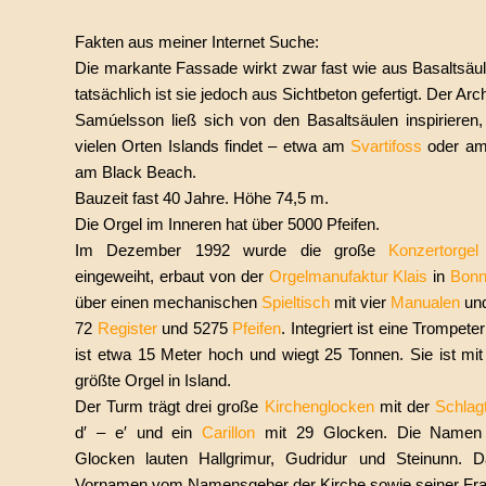
Fakten aus meiner Internet Suche:
Die markante Fassade wirkt zwar fast wie aus Basaltsäu
tatsächlich ist sie jedoch aus Sichtbeton gefertigt. Der Arc
Samúelsson ließ sich von den Basaltsäulen inspirieren
vielen Orten Islands findet – etwa am
Svartifoss
oder a
am Black Beach.
Bauzeit fast 40 Jahre. Höhe 74,5 m.
Die Orgel im Inneren hat über 5000 Pfeifen.
Im Dezember 1992 wurde die große
Konzertorgel
eingeweiht, erbaut von der
Orgelmanufaktur Klais
in
Bon
über einen mechanischen
Spieltisch
mit vier
Manualen
un
72
Register
und 5275
Pfeifen
. Integriert ist eine Trompete
ist etwa 15 Meter hoch und wiegt 25 Tonnen. Sie ist mit
größte Orgel in Island.
Der Turm trägt drei große
Kirchenglocken
mit der
Schlag
d′ – e′ und ein
Carillon
mit 29 Glocken. Die Namen
Glocken lauten Hallgrimur, Gudridur und Steinunn. D
Vornamen vom Namensgeber der Kirche sowie seiner Fra