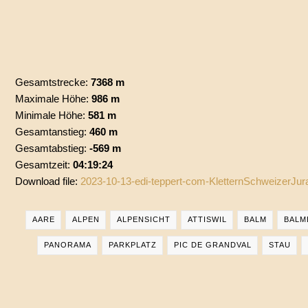
Gesamtstrecke:
7368 m
Maximale Höhe:
986 m
Minimale Höhe:
581 m
Gesamtanstieg:
460 m
Gesamtabstieg:
-569 m
Gesamtzeit:
04:19:24
Download file:
2023-10-13-edi-teppert-com-KletternSchweizerJu
AARE
ALPEN
ALPENSICHT
ATTISWIL
BALM
BALM
PANORAMA
PARKPLATZ
PIC DE GRANDVAL
STAU