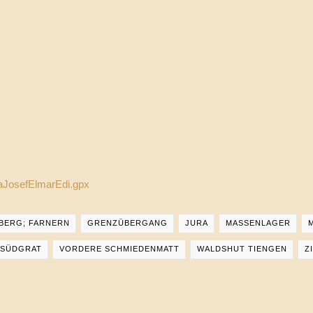
raJosefElmarEdi.gpx
BERG; FARNERN
GRENZÜBERGANG
JURA
MASSENLAGER
SÜDGRAT
VORDERE SCHMIEDENMATT
WALDSHUT TIENGEN
Z