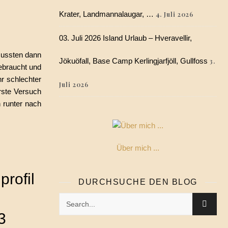
Krater, Landmannalaugar, …
4. Juli 2026
03. Juli 2026 Island Urlaub – Hveravellir,
mussten dann
Jökuöfall, Base Camp Kerlingjarfjöll, Gullfoss
3.
ebraucht und
r schlechter
Juli 2026
rste Versuch
 runter nach
Über mich ...
rofil
DURCHSUCHE DEN BLOG
3