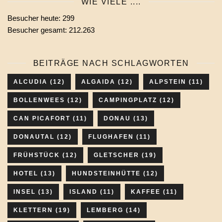
WIE VIELE ....
wählen
Besucher heute:
299
Besucher gesamt:
212.263
BEITRÄGE NACH SCHLAGWORTEN
ALCUDIA
(12)
ALGAIDA
(12)
ALPSTEIN
(11)
BOLLENWEES
(12)
CAMPINGPLATZ
(12)
CAN PICAFORT
(11)
DONAU
(13)
DONAUTAL
(12)
FLUGHAFEN
(11)
FRÜHSTÜCK
(12)
GLETSCHER
(19)
HOTEL
(13)
HUNDSTEINHÜTTE
(12)
INSEL
(13)
ISLAND
(11)
KAFFEE
(11)
KLETTERN
(19)
LEMBERG
(14)