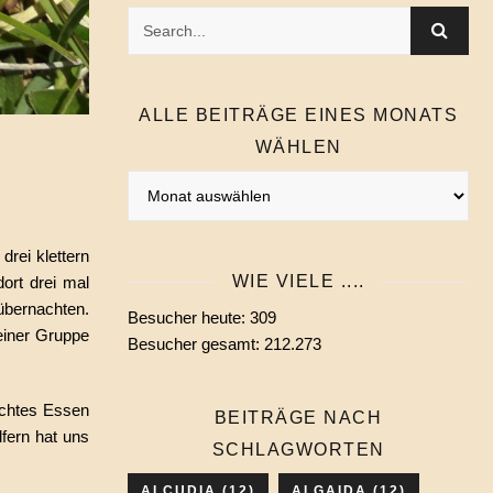
ALLE BEITRÄGE EINES MONATS
WÄHLEN
Alle
Beiträge
eines
rei klettern
Monats
WIE VIELE ....
ort drei mal
wählen
übernachten.
Besucher heute:
309
einer Gruppe
Besucher gesamt:
212.273
ochtes Essen
BEITRÄGE NACH
fern hat uns
SCHLAGWORTEN
ALCUDIA
(12)
ALGAIDA
(12)