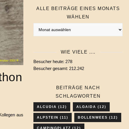
ALLE BEITRÄGE EINES MONATS
WÄHLEN
Alle
Beiträge
eines
Monats
WIE VIELE ....
wählen
Besucher heute:
278
Besucher gesamt:
212.242
thon
BEITRÄGE NACH
SCHLAGWORTEN
ALCUDIA
(12)
ALGAIDA
(12)
Kollegen aus
ALPSTEIN
(11)
BOLLENWEES
(12)
CAMPINGPLATZ
(12)