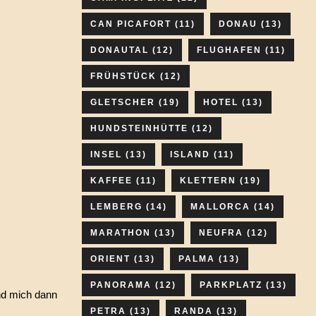
CAN PICAFORT
(11)
DONAU
(13)
DONAUTAL
(12)
FLUGHAFEN
(11)
FRÜHSTÜCK
(12)
GLETSCHER
(19)
HOTEL
(13)
HUNDSTEINHÜTTE
(12)
INSEL
(13)
ISLAND
(11)
KAFFEE
(11)
KLETTERN
(19)
LEMBERG
(14)
MALLORCA
(14)
MARATHON
(13)
NEUFRA
(12)
ORIENT
(13)
PALMA
(13)
PANORAMA
(12)
PARKPLATZ
(13)
nd mich dann
PETRA
(13)
RANDA
(13)