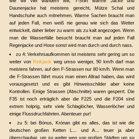
wie wir viel wandern will, T-Shirt warme Jacke und
Daunenjacke hat meistens gereicht, Mütze Schal und
Handschuhe auch mitnehmen. Warme Sachen braucht man
auf jeden Fall, men weiß nie genau wie sich das Wetter
entwickelt, daher lieber zu warm als zu kalt angezogen. Wenn
man die Wasserfälle besucht braucht man auf jeden Fall
Regenjacke und Hose sonst wird man durch und durch nass.
zu 4: Verkehrsaufkommen ist meistens sehr gering um so
weiter von
Reikjavik
weg umso weniger, 90 km/h darf man
meistens fahren, auf den F-Strassen nur 80 km/h. Wenn man
die F-Strassen fährt muss man einen Allrad haben, das wird
vorausgesetzt und es gibt Hinweisschilder aber keine
Kontrollen. Einige Strassen (Abschnitte) waren gesperrt. Die
F35 ist noch erträglich aber die F225 und die F204 sind
extrem holprig, sehr viele Schlaglöcher, Wasserlöcher und
einige Flussdruchfahrten. Abenteuer pur!
zu 5: bei
Bónus, Krónan gibt es alles, das ist wie die
deutschen großen Ketten L… und A… teuer ja aber
überschaubar, um so weiter weg von großen Städten um so