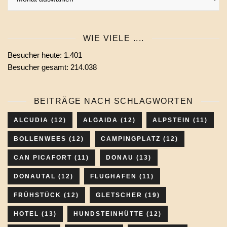
Beiträge
eines
Monats
WIE VIELE ....
wählen
Besucher heute:
1.401
Besucher gesamt:
214.038
BEITRÄGE NACH SCHLAGWORTEN
ALCUDIA
(12)
ALGAIDA
(12)
ALPSTEIN
(11)
BOLLENWEES
(12)
CAMPINGPLATZ
(12)
CAN PICAFORT
(11)
DONAU
(13)
DONAUTAL
(12)
FLUGHAFEN
(11)
FRÜHSTÜCK
(12)
GLETSCHER
(19)
HOTEL
(13)
HUNDSTEINHÜTTE
(12)