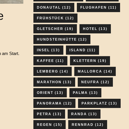
DONAUTAL
(12)
FLUGHAFEN
(11)
e
FRÜHSTÜCK
(12)
GLETSCHER
(19)
HOTEL
(13)
HUNDSTEINHÜTTE
(12)
INSEL
(13)
ISLAND
(11)
 am Start.
KAFFEE
(11)
KLETTERN
(19)
LEMBERG
(14)
MALLORCA
(14)
MARATHON
(13)
NEUFRA
(12)
ORIENT
(13)
PALMA
(13)
PANORAMA
(12)
PARKPLATZ
(13)
PETRA
(13)
RANDA
(13)
REGEN
(15)
RENNRAD
(12)