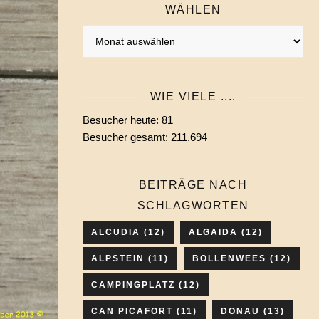
WÄHLEN
Alle
Beiträge
eines
Monats
WIE VIELE ....
wählen
Besucher heute:
81
Besucher gesamt:
211.694
BEITRÄGE NACH
SCHLAGWORTEN
ALCUDIA
(12)
ALGAIDA
(12)
ALPSTEIN
(11)
BOLLENWEES
(12)
CAMPINGPLATZ
(12)
CAN PICAFORT
(11)
DONAU
(13)