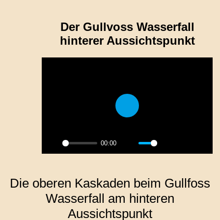
Der Gullvoss Wasserfall
hinterer Aussichtspunkt
Play
00:00
Play
Mute
Settings
PIP
Enter
fulls
Die oberen Kaskaden beim Gullfoss
Wasserfall am hinteren
Aussichtspunkt