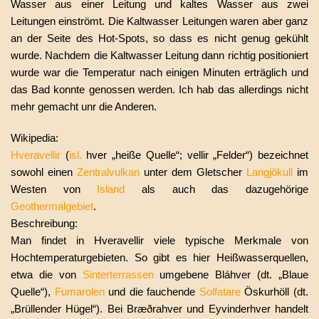
Wasser aus einer Leitung und kaltes Wasser aus zwei
Leitungen einströmt. Die Kaltwasser Leitungen waren aber ganz
an der Seite des Hot-Spots, so dass es nicht genug gekühlt
wurde. Nachdem die Kaltwasser Leitung dann richtig positioniert
wurde war die Temperatur nach einigen Minuten erträglich und
das Bad konnte genossen werden. Ich hab das allerdings nicht
mehr gemacht unr die Anderen.
Wikipedia:
Hveravellir
(
isl
.
hver
„heiße Quelle“;
vellir
„Felder“) bezeichnet
sowohl einen
Zentralvulkan
unter dem Gletscher
Langjökull
im
Westen von
Island
als auch das dazugehörige
Geothermalgebiet
.
Beschreibung:
Man findet in Hveravellir viele typische Merkmale von
Hochtemperaturgebieten. So gibt es hier Heißwasserquellen,
etwa die von
Sinterterrassen
umgebene
Bláhver
(dt. „Blaue
Quelle“),
Fumarolen
und die fauchende
Solfatare
Öskurhöll
(dt.
„Brüllender Hügel“). Bei Bræðrahver und Eyvinderhver handelt