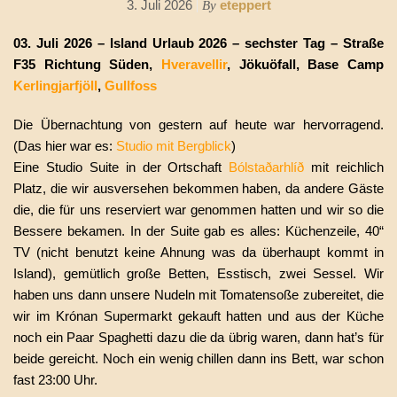
3. Juli 2026
eteppert
By
03. Juli 2026 – Island Urlaub 2026 – sechster Tag – Straße
F35 Richtung Süden,
Hveravellir
,
Jökuöfall
, Base Camp
Kerlingjarfjöll
,
Gullfoss
Die Übernachtung von gestern auf heute war hervorragend.
(Das hier war es:
Studio mit Bergblick
)
Eine Studio Suite in der Ortschaft
Bólstaðarhlíð
mit reichlich
Platz, die wir ausversehen bekommen haben, da andere Gäste
die, die für uns reserviert war genommen hatten und wir so die
Bessere bekamen. In der Suite gab es alles: Küchenzeile, 40“
TV (nicht benutzt keine Ahnung was da überhaupt kommt in
Island), gemütlich große Betten, Esstisch, zwei Sessel. Wir
haben uns dann unsere Nudeln mit Tomatensoße zubereitet, die
wir im
Krónan Supermarkt gekauft hatten und aus der Küche
noch ein Paar Spaghetti dazu die da übrig waren, dann hat’s für
beide gereicht. Noch ein wenig chillen dann ins Bett, war schon
fast 23:00 Uhr.