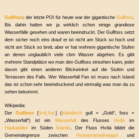
Gullfoss
: der letzte POI für heute war der gigantische
Gullfoss
.
Bis dahin hatten wir ja wirklich schon einige grandiose
Wasserfälle gesehen und waren beeindruckt. Der Gullfoss setzt
dem sicher noch eins drauf er ist nicht am Stück so hoch und
nicht am Stück so breit, aber er hat mehrere gigantische Stufen
an denen unglaublich viele cbm Wasser abgehen. Es gibt
mehrere Standplätze wo man den Gullfoss einsehen kann, jeder
davon gibt einen anderen Blickwinkel auf die Stufen und
Terrassen des Falls. Wer Wasserfall Fan ist muss nach Island
das ist schon sehr beeindruckend und einmalig was man da zu
sehen bekommt.
Wikipedia:
Der
Gullfoss
[
‘kʏtl̥ˌfɔs
ː
] (
isländisch
gull
= „Gold“,
foss
=
„Wasserfall“) ist ein
Wasserfall
des Flusses
Hvítá
im
Haukadalur
im Süden
Islands
. Der Fluss Hvítá bildet die
Gemeindegrenze zwischen
Hrunamannahreppur
und