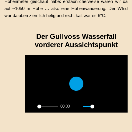
Höhenmeter geschaut habe: erstaunlicherweise waren wir da
auf ~1050 m Höhe … also eine Höhenwanderung. Der WInd
war da oben ziemlich hefig und recht kalt war es 6°C.
Der Gullvoss Wasserfall
vorderer Aussichtspunkt
Play
00:00
Play
Mute
Settings
PIP
Enter
fulls