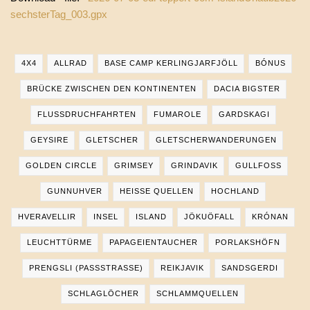
sechsterTag_003.gpx
4X4
ALLRAD
BASE CAMP KERLINGJARFJÖLL
BÓNUS
BRÜCKE ZWISCHEN DEN KONTINENTEN
DACIA BIGSTER
FLUSSDRUCHFAHRTEN
FUMAROLE
GARDSKAGI
GEYSIRE
GLETSCHER
GLETSCHERWANDERUNGEN
GOLDEN CIRCLE
GRIMSEY
GRINDAVIK
GULLFOSS
GUNNUHVER
HEISSE QUELLEN
HOCHLAND
HVERAVELLIR
INSEL
ISLAND
JÖKUÖFALL
KRÓNAN
LEUCHTTÜRME
PAPAGEIENTAUCHER
PORLAKSHÖFN
PRENGSLI (PASSSTRASSE)
REIKJAVIK
SANDSGERDI
SCHLAGLÖCHER
SCHLAMMQUELLEN