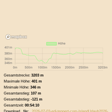
Gesamtstrecke:
3203 m
Maximale Höhe:
401 m
Minimale Höhe:
346 m
Gesamtanstieg:
107 m
Gesamtabstieg:
-121 m
Gesamtzeit:
00:54:10
Download file:
2026-07-03-edi-teppert-com-IslandUrlaub2026-