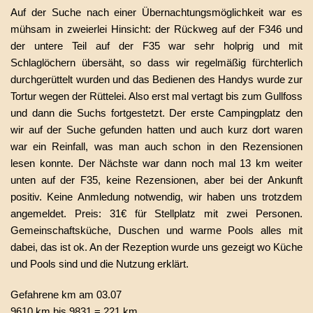
Auf der
Suche nach einer
Übernachtungsmöglichkeit
war es
mühsam in zweierlei Hinsicht: der Rückweg auf der F346 und
der untere Teil auf der F35 war sehr holprig und mit
Schlaglöchern übersäht, so dass wir regelmäßig fürchterlich
durchgerüttelt wurden und das
Bedienen des Handys wurde zur
Tortur wegen der Rüttelei. Also erst mal vertagt
bis zum Gullfoss
und dann die Suchs fortgestetzt. Der erste Campingplatz den
wir auf der Suche gefunden hatten und auch kurz dort waren
war ein Reinfall, was man auch schon in den Rezensionen
lesen konnte. Der Nächste war dann noch mal 13 km weiter
unten auf der F35, keine Rezensionen, aber bei der Ankunft
positiv. Keine Anmledung notwendig, wir haben uns trotzdem
angemeldet. Preis: 31€ für Stellplatz mit zwei Personen.
Gemeinschaftsküche, Duschen und warme Pools alles mit
dabei, das ist ok. An der Rezeption wurde uns gezeigt wo Küche
und Pools sind und die Nutzung erklärt.
Gefahrene km am 03.07
9610 km bis 9831 = 221 km