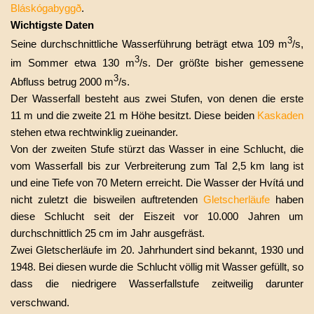
Bláskógabyggð
.
Wichtigste Daten
3
Seine durchschnittliche Wasserführung beträgt etwa 109
m
/s,
3
im Sommer etwa 130
m
/s. Der größte bisher gemessene
3
Abfluss betrug 2000
m
/s.
Der Wasserfall besteht aus zwei Stufen, von denen die erste
11
m und die zweite 21
m Höhe besitzt. Diese beiden
Kaskaden
stehen etwa rechtwinklig zueinander.
Von der zweiten Stufe stürzt das Wasser in eine Schlucht, die
vom Wasserfall bis zur Verbreiterung zum Tal 2,5
km lang ist
und eine Tiefe von 70
Metern erreicht. Die Wasser der Hvítá und
nicht zuletzt die bisweilen auftretenden
Gletscherläufe
haben
diese Schlucht seit der Eiszeit vor 10.000 Jahren um
durchschnittlich 25
cm im Jahr ausgefräst.
Zwei Gletscherläufe im 20.
Jahrhundert sind bekannt, 1930 und
1948. Bei diesen wurde die Schlucht völlig mit Wasser gefüllt, so
dass die niedrigere Wasserfallstufe zeitweilig darunter
verschwand.