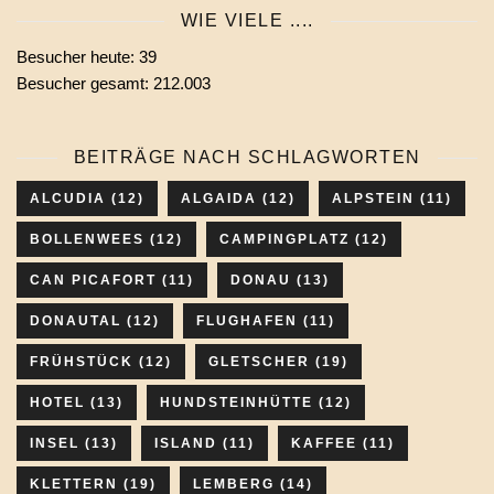
Monats
WIE VIELE ....
wählen
Besucher heute:
39
Besucher gesamt:
212.003
BEITRÄGE NACH SCHLAGWORTEN
ALCUDIA
(12)
ALGAIDA
(12)
ALPSTEIN
(11)
BOLLENWEES
(12)
CAMPINGPLATZ
(12)
CAN PICAFORT
(11)
DONAU
(13)
DONAUTAL
(12)
FLUGHAFEN
(11)
FRÜHSTÜCK
(12)
GLETSCHER
(19)
HOTEL
(13)
HUNDSTEINHÜTTE
(12)
INSEL
(13)
ISLAND
(11)
KAFFEE
(11)
KLETTERN
(19)
LEMBERG
(14)