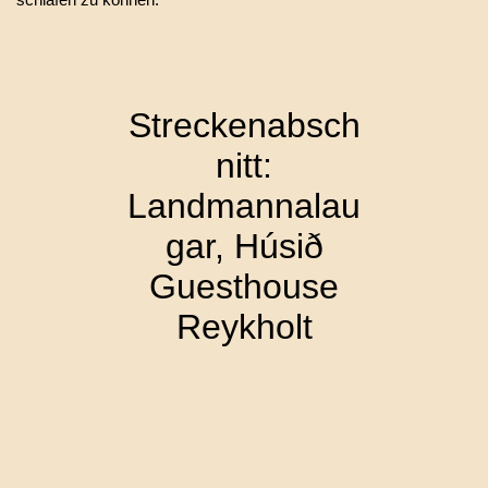
Streckenabsch
nitt:
Landmannalau
gar, Húsið
Guesthouse
Reykholt