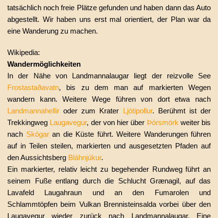
tatsächlich noch freie Plätze gefunden und haben dann das Auto
abgestellt. Wir haben uns erst mal orientiert, der Plan war da
eine Wanderung zu machen.
Wikipedia:
Wandermöglichkeiten
In der Nähe von Landmannalaugar liegt der reizvolle See
Frostastaðavatn
, bis zu dem man auf markierten Wegen
wandern kann. Weitere Wege führen von dort etwa nach
Landmannahellir
oder zum Krater
Ljótipollur
. Berühmt ist der
Trekkingweg
Laugavegur
, der von hier über
Þórsmörk
weiter bis
nach
Skógar
an die Küste führt. Weitere Wanderungen führen
auf in Teilen steilen, markierten und ausgesetzten Pfaden auf
den Aussichtsberg
Bláhnjúkur
.
Ein markierter, relativ leicht zu begehender Rundweg führt an
seinem Fuße entlang durch die Schlucht Grænagil, auf das
Lavafeld Laugahraun und an den Fumarolen und
Schlammtöpfen beim Vulkan Brennisteinsalda vorbei über den
Laugavegur wieder zurück nach Landmannalaugar. Eine