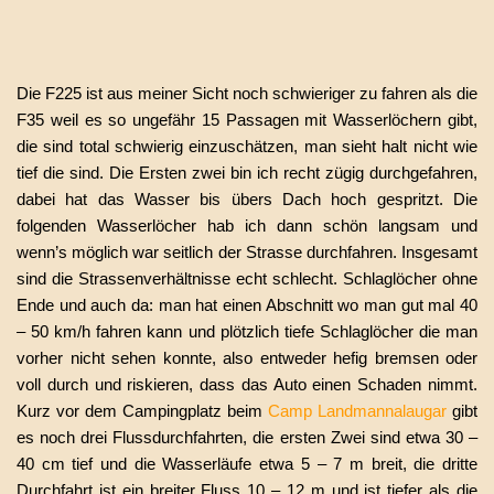
Die F225 ist aus meiner Sicht noch schwieriger zu fahren als die
F35 weil es so ungefähr 15 Passagen mit Wasserlöchern gibt,
die sind total schwierig einzuschätzen, man sieht halt nicht wie
tief die sind. Die Ersten zwei bin ich recht zügig durchgefahren,
dabei hat das Wasser bis übers Dach hoch gespritzt. Die
folgenden Wasserlöcher hab ich dann schön langsam und
wenn’s möglich war seitlich der Strasse durchfahren. Insgesamt
sind die Strassenverhältnisse echt schlecht. Schlaglöcher ohne
Ende und auch da: man hat einen Abschnitt wo man gut mal 40
– 50 km/h fahren kann und plötzlich tiefe Schlaglöcher die man
vorher nicht sehen konnte, also entweder hefig bremsen oder
voll durch und riskieren, dass das Auto einen Schaden nimmt.
Kurz vor dem Campingplatz beim
Camp Landmannalaugar
gibt
es noch drei Flussdurchfahrten, die ersten Zwei sind etwa 30 –
40 cm tief und die Wasserläufe etwa 5 – 7 m breit, die dritte
Durchfahrt ist ein breiter Fluss 10 – 12 m und ist tiefer als die