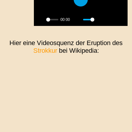
Play
00:00
Play
Mute
Settings
PIP
Enter
fulls
Hier eine Videosquenz der Eruption des
Strokkur
bei Wikipedia: