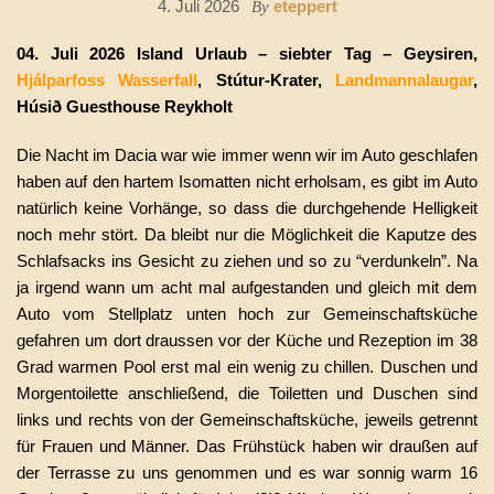
4. Juli 2026
eteppert
By
04. Juli 2026 Island Urlaub – siebter Tag – Geysiren,
Hjálparfoss
Wasserfall
, Stútur-Krater,
Landmannalaugar
,
Húsið Guesthouse Reykholt
Die Nacht im Dacia war wie immer wenn wir im Auto geschlafen
haben auf den hartem Isomatten nicht erholsam, es gibt im Auto
natürlich keine Vorhänge, so dass die durchgehende Helligkeit
noch mehr stört. Da bleibt nur die Möglichkeit die Kaputze des
Schlafsacks ins Gesicht zu ziehen und so zu “verdunkeln”. Na
ja irgend wann um acht mal aufgestanden und gleich mit dem
Auto vom Stellplatz unten hoch zur Gemeinschaftsküche
gefahren um dort draussen vor der Küche und Rezeption im 38
Grad warmen Pool erst mal ein wenig zu chillen. Duschen und
Morgentoilette anschließend, die Toiletten und Duschen sind
links und rechts von der Gemeinschaftsküche, jeweils getrennt
für Frauen und Männer. Das Frühstück haben wir draußen auf
der Terrasse zu uns genommen und es war sonnig warm 16