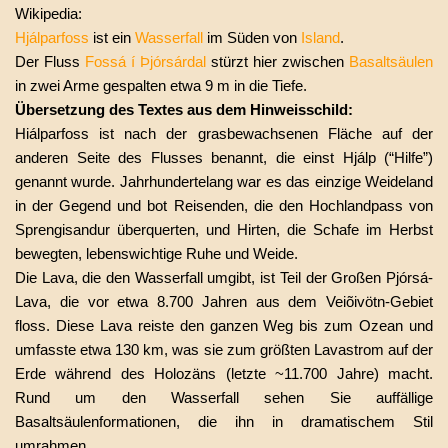
Wikipedia:
Hjálparfoss
ist ein
Wasserfall
im Süden von
Island
.
Der Fluss
Fossá í Þjórsárdal
stürzt hier zwischen
Basaltsäulen
in zwei Arme gespalten etwa 9 m in die Tiefe.
Übersetzung des Textes aus dem Hinweisschild:
Hiálparfoss ist nach der grasbewachsenen Fläche auf der
anderen Seite des Flusses benannt, die einst Hjálp (“Hilfe”)
genannt wurde. Jahrhundertelang war es das einzige Weideland
in der Gegend und bot Reisenden, die den Hochlandpass von
Sprengisandur überquerten, und Hirten, die Schafe im Herbst
bewegten, lebenswichtige Ruhe und Weide.
Die Lava, die den Wasserfall umgibt, ist Teil der Großen Pjórsá-
Lava, die vor etwa 8.700 Jahren aus dem Veiõivötn-Gebiet
floss. Diese Lava reiste den ganzen Weg bis zum Ozean und
umfasste etwa 130 km, was sie zum größten Lavastrom auf der
Erde während des Holozäns (letzte ~11.700 Jahre) macht.
Rund um den Wasserfall sehen Sie auffällige
Basaltsäulenformationen, die ihn in dramatischem Stil
umrahmen.