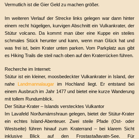
Vermutlich ist die Gier Geld zu machen größer.
Im weiteren Verlauf der Strecke links gelegen war dann hinter
einem recht hügeligen, kurvigen Abschnitt ein VuIkankrater, der
Stútur volcano. Da kommt man über eine Kuppe ein steiles
schmales Stück herunter und kann, wenn man Glück hat und
was frei ist, beim Krater unten parken. Vom Parkplatz aus gibt
es Hiking Trails die steil nach oben auf den Kraterrücken führen.
Recherche im Internet:
Stútur ist ein kleiner, moosbedeckter Vulkankrater in Island, der
nahe
Landmannalaugar
im Hochland liegt. Er entstand bei
einem Ausbruch im Jahr 1477 und bietet eine kurze Wanderung
mit tollem Rundumblick.
Der Stútur-Krater – Islands verstecktes Vulkantor
Im Lavafeld Norðurnámshraun gelegen, bietet der Stútur-Krater
ein echtes Island-Abenteuer. Zwei steile Pfade (Ost- oder
Westseite) führen hinauf zum Kraterrand – bei klarem Sicht
inklusive Blick auf den Frostastaðavatn-See. Für