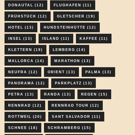
DONAUTAL
(12)
FLUGHAFEN
(11)
FRÜHSTÜCK
(12)
GLETSCHER
(19)
HOTEL
(13)
HUNDSTEINHÜTTE
(12)
INSEL
(13)
ISLAND
(11)
KAFFEE
(11)
KLETTERN
(19)
LEMBERG
(14)
MALLORCA
(14)
MARATHON
(13)
NEUFRA
(12)
ORIENT
(13)
PALMA
(13)
PANORAMA
(12)
PARKPLATZ
(13)
PETRA
(13)
RANDA
(13)
REGEN
(15)
RENNRAD
(12)
RENNRAD TOUR
(12)
ROTTWEIL
(20)
SANT SALVADOR
(11)
SCHNEE
(18)
SCHRAMBERG
(15)