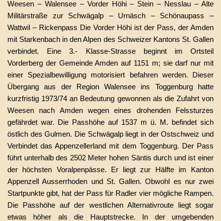
Weesen – Walensee – Vorder Höhi – Stein – Nesslau – Alte
Militärstraße zur Schwägalp – Urnäsch – Schönaupass –
Wattwil – Rickenpass Die Vorder Höhi ist der Pass, der Amden
mit Starkenbach in den Alpen des Schweizer Kantons St. Gallen
verbindet. Eine 3.- Klasse-Strasse beginnt im Ortsteil
Vorderberg der Gemeinde Amden auf 1151 m; sie darf nur mit
einer Spezialbewilligung motorisiert befahren werden. Dieser
Übergang aus der Region Walensee ins Toggenburg hatte
kurzfristig 1973/74 an Bedeutung gewonnen als die Zufahrt von
Weesen nach Amden wegen eines drohenden Felssturzes
gefährdet war. Die Passhöhe auf 1537 m ü. M. befindet sich
östlich des Gulmen. Die Schwägalp liegt in der Ostschweiz und
Verbindet das Appenzellerland mit dem Toggenburg. Der Pass
führt unterhalb des 2502 Meter hohen Säntis durch und ist einer
der höchsten Voralpenpässe. Er liegt zur Hälfte im Kanton
Appenzell Ausserrhoden und St. Gallen. Obwohl es nur zwei
Startpunkte gibt, hat der Pass für Radler vier mögliche Rampen.
Die Passhöhe auf der westlichen Alternativroute liegt sogar
etwas höher als die Hauptstrecke. In der umgebenden