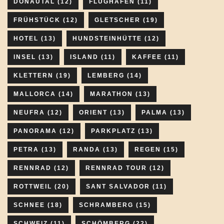
DONAUTAL
(12)
FLUGHAFEN
(11)
FRÜHSTÜCK
(12)
GLETSCHER
(19)
HOTEL
(13)
HUNDSTEINHÜTTE
(12)
INSEL
(13)
ISLAND
(11)
KAFFEE
(11)
KLETTERN
(19)
LEMBERG
(14)
MALLORCA
(14)
MARATHON
(13)
NEUFRA
(12)
ORIENT
(13)
PALMA
(13)
PANORAMA
(12)
PARKPLATZ
(13)
PETRA
(13)
RANDA
(13)
REGEN
(15)
RENNRAD
(12)
RENNRAD TOUR
(12)
ROTTWEIL
(20)
SANT SALVADOR
(11)
SCHNEE
(18)
SCHRAMBERG
(15)
SCHWEIZ
(11)
SCHÖMBERG
(22)