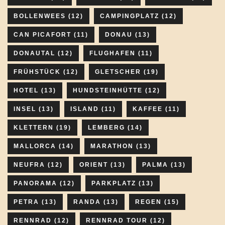
BOLLENWEES
(12)
CAMPINGPLATZ
(12)
CAN PICAFORT
(11)
DONAU
(13)
DONAUTAL
(12)
FLUGHAFEN
(11)
FRÜHSTÜCK
(12)
GLETSCHER
(19)
HOTEL
(13)
HUNDSTEINHÜTTE
(12)
INSEL
(13)
ISLAND
(11)
KAFFEE
(11)
KLETTERN
(19)
LEMBERG
(14)
MALLORCA
(14)
MARATHON
(13)
NEUFRA
(12)
ORIENT
(13)
PALMA
(13)
PANORAMA
(12)
PARKPLATZ
(13)
PETRA
(13)
RANDA
(13)
REGEN
(15)
RENNRAD
(12)
RENNRAD TOUR
(12)