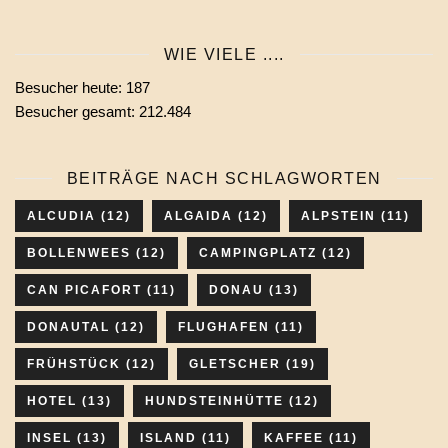
eines
Monats
WIE VIELE ....
wählen
Besucher heute:
187
Besucher gesamt:
212.484
BEITRÄGE NACH SCHLAGWORTEN
ALCUDIA
(12)
ALGAIDA
(12)
ALPSTEIN
(11)
BOLLENWEES
(12)
CAMPINGPLATZ
(12)
CAN PICAFORT
(11)
DONAU
(13)
DONAUTAL
(12)
FLUGHAFEN
(11)
FRÜHSTÜCK
(12)
GLETSCHER
(19)
HOTEL
(13)
HUNDSTEINHÜTTE
(12)
INSEL
(13)
ISLAND
(11)
KAFFEE
(11)