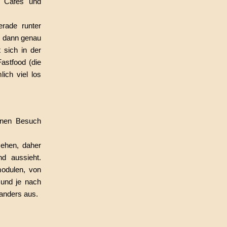
, Cafés und
rade runter
n dann genau
 sich in der
Fastfood (die
ich viel los
inen Besuch
ehen, daher
nd aussieht.
modulen, von
 und je nach
 anders aus.