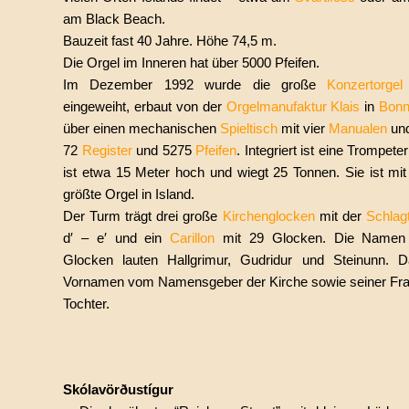
am Black Beach.
Bauzeit fast 40 Jahre. Höhe 74,5 m.
Die Orgel im Inneren hat über 5000 Pfeifen.
Im Dezember 1992 wurde die große
Konzertorgel
eingeweiht, erbaut von der
Orgelmanufaktur Klais
in
Bon
über einen mechanischen
Spieltisch
mit vier
Manualen
un
72
Register
und 5275
Pfeifen
. Integriert ist eine Trompete
ist etwa 15 Meter hoch und wiegt 25 Tonnen. Sie ist mit
größte Orgel in Island.
Der Turm trägt drei große
Kirchenglocken
mit der
Schlag
d′ – e′ und ein
Carillon
mit 29 Glocken. Die Namen
Glocken lauten Hallgrimur, Gudridur und Steinunn. D
Vornamen vom Namensgeber der Kirche sowie seiner Fra
Tochter.
Skólavörðustígur