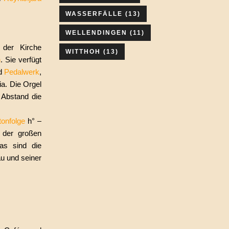
WASSERFÄLLE
(13)
WELLENDINGEN
(11)
der Kirche
WITTHOH
(13)
n
. Sie verfügt
d
Pedalwerk
,
ria. Die Orgel
 Abstand die
tonfolge
h° –
 der großen
as sind die
u und seiner