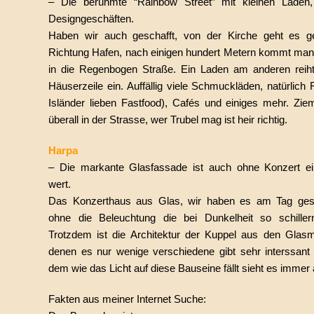
– Die berühmte “Rainbow Street” mit kleinen Läden
Designgeschäften.
Haben wir auch geschafft, von der Kirche geht es ge
Richtung Hafen, nach einigen hundert Metern kommt ma
in die Regenbogen Straße. Ein Laden am anderen reiht
Häuserzeile ein. Auffällig viele Schmuckläden, natürlich 
Isländer lieben Fastfood), Cafés und einiges mehr. Zieml
überall in der Strasse, wer Trubel mag ist heir richtig.
Harpa
– Die markante Glasfassade ist auch ohne Konzert e
wert.
Das Konzerthaus aus Glas, wir haben es am Tag ges
ohne die Beleuchtung die bei Dunkelheit so schiller
Trotzdem ist die Architektur der Kuppel aus den Glas
denen es nur wenige verschiedene gibt sehr interssant
dem wie das Licht auf diese Bauseine fällt sieht es immer
Fakten aus meiner Internet Suche: