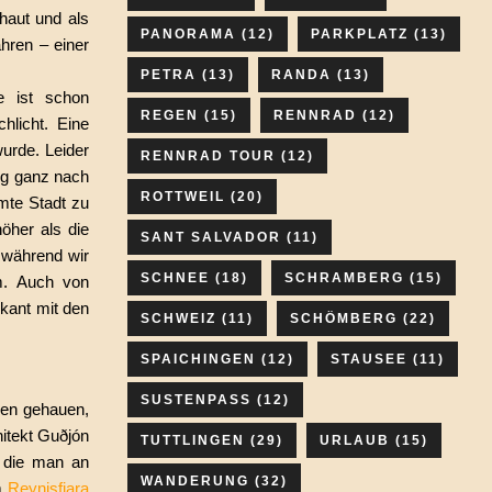
haut und als
PANORAMA
(12)
PARKPLATZ
(13)
hren – einer
PETRA
(13)
RANDA
(13)
e ist schon
REGEN
(15)
RENNRAD
(12)
hlicht. Eine
wurde. Leider
RENNRAD TOUR
(12)
zug ganz nach
ROTTWEIL
(20)
mte Stadt zu
höher als die
SANT SALVADOR
(11)
 während wir
SCHNEE
(18)
SCHRAMBERG
(15)
m. Auch von
kant mit den
SCHWEIZ
(11)
SCHÖMBERG
(22)
SPAICHINGEN
(12)
STAUSEE
(11)
SUSTENPASS
(12)
len gehauen,
hitekt Guðjón
TUTTLINGEN
(29)
URLAUB
(15)
, die man an
WANDERUNG
(32)
m
Reynisfjara