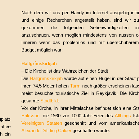
Nach dem wir uns per Handy im Internet ausgiebig info
und einige Recherchen angestellt haben, sind wir z
gekommen die folgenden Sehenwürdigkeiten in
anzuschauen, wenn möglich mindestens von aussen o
Inneren wenn das problemlos und mit überschubarem f
Budget möglich war:
Hallgrímskirkjah
– Die Kirche ist das Wahrzeichen der Stadt
Die
Hallgrímskirkjah
wurde auf einen Hügel in der Stadt p
ihren 74,5 Meter hohen
Turm
noch größer erscheinen läss
meist besuchte touristische Ziel in Reykjavik. Die Kirc
gesamte
Stadtbild
.
Vor der Kirche, in ihrer Mittelachse befindet sich eine S
Eriksson
, die 1930 zur 1000-Jahr-Feier des
Althings
Is
platz
Vereinigten Staaten
geschenkt und vom amerikanische
affee
Alexander Stirling Calder
geschaffen wurde.
h ein