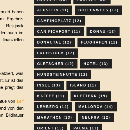
ALPSTEIN
(11)
BOLLENWEES
(12)
rmiert haben
um Ergebnis
CAMPINGPLATZ
(12)
 Rejkjavik
CAN PICAFORT
(11)
DONAU
(13)
der auch im
inanziellen
DONAUTAL
(12)
FLUGHAFEN
(11)
FRÜHSTÜCK
(12)
GLETSCHER
(19)
HOTEL
(13)
latziert, was
HUNDSTEINHÜTTE
(12)
t. Er ist das
INSEL
(13)
ISLAND
(11)
he prägt das
KAFFEE
(11)
KLETTERN
(19)
tatue von
Leif
LEMBERG
(14)
MALLORCA
(14)
land von den
n Bildhauer
MARATHON
(13)
NEUFRA
(12)
ORIENT
(13)
PALMA
(13)