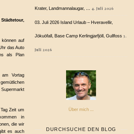
Krater, Landmannalaugar, …
4. Juli 2026
Städtetour,
03. Juli 2026 Island Urlaub – Hveravellir,
Jökuöfall, Base Camp Kerlingjarfjöll, Gullfoss
3.
 können auf
Uhr das Auto
Juli 2026
s als Plan
 am Vortag
gemütlichen
s Supermarkt
Über mich ...
 Tag Zeit um
fkommen in
onen, die wir
DURCHSUCHE DEN BLOG
gibt es auch