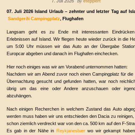
7. Juli 2026
eteppert
By
07. Juli 2026 Island Urlaub – zehnter und letzter Tag auf Isl
Sandgerði Campingplatz
, Flughafen
Langsam geht es zu Ende mit interessanten Eindrücke
Erlebnissen auf Island. Wir fliegen heute wieder zurück in die H
um 5:00 Uhr müssen wir das Auto an der Übergabe Statio
Europcar abgeben und danach im Flughafen einchecken.
Hier noch einiges was wir am Vorabend unternommen hatten:
Nachdem wir am Abend zuvor noch einen Campingplatz für die l
Übernachtung gesucht und gefunden hatten, war noch reichlich
übrig um das eine oder Andere anzuschauen oder irge
abzuhängen.
Nach einigen Recherchen in welchem Zustand das Auto abge
werden muss haben wir uns entschieden den Dacia zu reinigen, 
schon ziemlich verdreckt war von den ca. 500 km auf den F-Stra
Es gab in der Nähe in
Reykjanesbær
wo wir gekampt haben