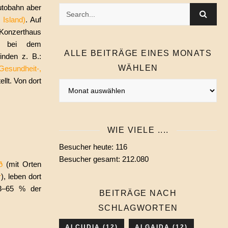
utobahn aber
Island)
. Auf
Konzerthaus
o bei dem
ALLE BEITRÄGE EINES MONATS
inden z. B.:
WÄHLEN
Gesundheit-,
llt. Von dort
Alle
Beiträge
eines
Monats
WIE VIELE ....
wählen
Besucher heute:
116
Besucher gesamt:
212.080
ð
(mit Orten
r
), leben dort
63–65 % der
BEITRÄGE NACH
SCHLAGWORTEN
ALCUDIA
(12)
ALGAIDA
(12)