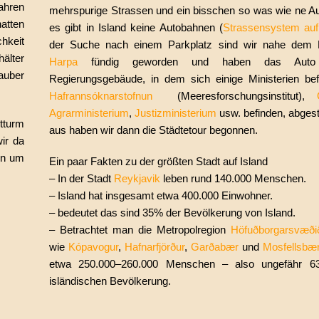
ahren
mehrspurige Strassen und ein bisschen so was wie ne A
hatten
es gibt in Island keine Autobahnen (
Strassensystem auf 
hkeit
der Suche nach einem Parkplatz sind wir nahe dem 
älter
Harpa
fündig geworden und haben das Aut
auber
Regierungsgebäude, in dem sich einige Ministerien bef
Hafrannsóknarstofnun
(Meeresforschungsinstitut),
Agrarministerium
,
Justizministerium
usw. befinden, abgeste
tturm
aus haben wir dann die Städtetour begonnen.
ir da
fen um
Ein paar Fakten zu der größten Stadt auf Island
– In der Stadt
Reykjavik
leben rund 140.000 Menschen.
– Island hat insgesamt etwa 400.000 Einwohner.
– bedeutet das sind 35% der Bevölkerung von Island.
– Betrachtet man die Metropolregion
Höfuðborgarsvæði
wie
Kópavogur
,
Hafnarfjörður
,
Garðabær
und
Mosfellsbæ
etwa 250.000–260.000 Menschen – also ungefähr 
isländischen Bevölkerung.