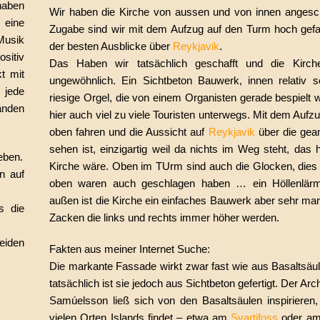
 haben
Wir haben die Kirche von aussen und von innen angesc
 eine
Zugabe sind wir mit dem Aufzug auf den Turm hoch gefa
Musik
der besten Ausblicke über
Reykjavik
.
sitiv
Das Haben wir tatsächlich geschafft und die Kirch
t mit
ungewöhnlich. Ein Sichtbeton Bauwerk, innen relativ sc
 jede
riesige Orgel, die von einem Organisten gerade bespielt 
änden
hier auch viel zu viele Touristen unterwegs. Mit dem Auf
oben fahren und die Aussicht auf
Reykjavik
über die gea
sehen ist, einzigartig weil da nichts im Weg steht, das 
eben.
Kirche wäre. Oben im TUrm sind auch die Glocken, dies
n auf
oben waren auch geschlagen haben … ein Höllenlär
außen ist die Kirche ein einfaches Bauwerk aber sehr mar
s die
Zacken die links und rechts immer höher werden.
eiden
Fakten aus meiner Internet Suche:
Die markante Fassade wirkt zwar fast wie aus Basaltsäu
tatsächlich ist sie jedoch aus Sichtbeton gefertigt. Der Arc
Samúelsson ließ sich von den Basaltsäulen inspirieren
vielen Orten Islands findet – etwa am
Svartifoss
oder a