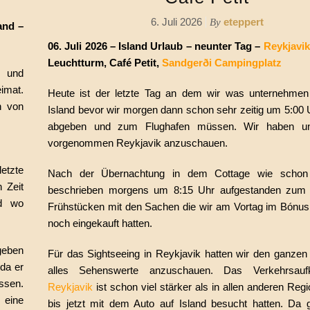
6. Juli 2026
eteppert
By
and –
06. Juli 2026 – Island Urlaub – neunter Tag –
Reykjavik
Leuchtturm, Café Petit,
Sandgerði Campingplatz
n und
eimat.
Heute ist der letzte Tag an dem wir was unternehmen
n von
Island bevor wir morgen dann schon sehr zeitig um 5:00 
abgeben und zum Flughafen müssen. Wir haben un
vorgenommen Reykjavik anzuschauen.
etzte
Nach der Übernachtung in dem Cottage wie schon
 Zeit
beschrieben morgens um 8:15 Uhr aufgestanden zum 
nd wo
Frühstücken mit den Sachen die wir am Vortag im Bónu
noch eingekauft hatten.
geben
Für das Sightseeing in Reykjavik hatten wir den ganzen
da er
alles Sehenswerte anzuschauen. Das Verkehrsau
ssen.
Reykjavik
ist schon viel stärker als in allen anderen Regi
 eine
bis jetzt mit dem Auto auf Island besucht hatten. Da 