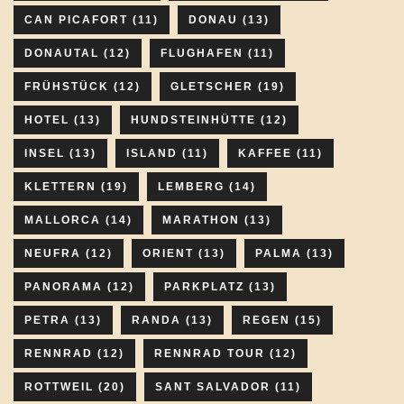
CAN PICAFORT
(11)
DONAU
(13)
DONAUTAL
(12)
FLUGHAFEN
(11)
FRÜHSTÜCK
(12)
GLETSCHER
(19)
HOTEL
(13)
HUNDSTEINHÜTTE
(12)
INSEL
(13)
ISLAND
(11)
KAFFEE
(11)
KLETTERN
(19)
LEMBERG
(14)
MALLORCA
(14)
MARATHON
(13)
NEUFRA
(12)
ORIENT
(13)
PALMA
(13)
PANORAMA
(12)
PARKPLATZ
(13)
PETRA
(13)
RANDA
(13)
REGEN
(15)
RENNRAD
(12)
RENNRAD TOUR
(12)
ROTTWEIL
(20)
SANT SALVADOR
(11)