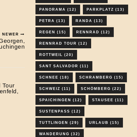
PANORAMA
(12)
PARKPLATZ
(13)
PETRA
(13)
RANDA
(13)
REGEN
(15)
RENNRAD
(12)
NEWER
 Georgen,
RENNRAD TOUR
(12)
auchingen
ROTTWEIL
(20)
SANT SALVADOR
(11)
SCHNEE
(18)
SCHRAMBERG
(15)
d Tour
SCHWEIZ
(11)
SCHÖMBERG
(22)
enfeld,
SPAICHINGEN
(12)
STAUSEE
(11)
SUSTENPASS
(12)
TUTTLINGEN
(29)
URLAUB
(15)
WANDERUNG
(32)