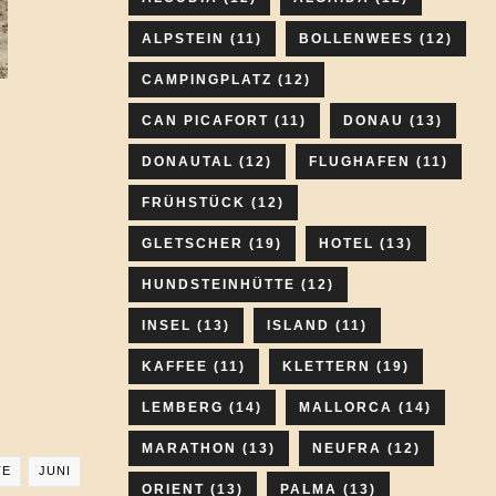
ALPSTEIN
(11)
BOLLENWEES
(12)
CAMPINGPLATZ
(12)
CAN PICAFORT
(11)
DONAU
(13)
DONAUTAL
(12)
FLUGHAFEN
(11)
FRÜHSTÜCK
(12)
GLETSCHER
(19)
HOTEL
(13)
HUNDSTEINHÜTTE
(12)
INSEL
(13)
ISLAND
(11)
KAFFEE
(11)
KLETTERN
(19)
LEMBERG
(14)
MALLORCA
(14)
MARATHON
(13)
NEUFRA
(12)
TE
JUNI
ORIENT
(13)
PALMA
(13)