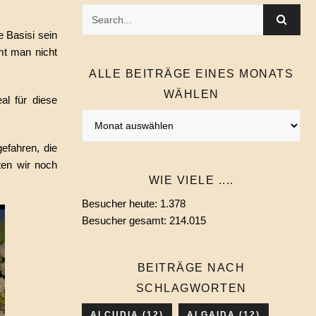
e Basisi sein
mt man nicht
ALLE BEITRÄGE EINES MONATS
WÄHLEN
al für diese
Alle
Beiträge
efahren, die
eines
ten wir noch
Monats
WIE VIELE ....
wählen
Besucher heute:
1.378
Besucher gesamt:
214.015
BEITRÄGE NACH
SCHLAGWORTEN
ALCUDIA
(12)
ALGAIDA
(12)