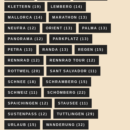
KLETTERN
(19)
LEMBERG
(14)
MALLORCA
(14)
MARATHON
(13)
NEUFRA
(12)
ORIENT
(13)
PALMA
(13)
PANORAMA
(12)
PARKPLATZ
(13)
PETRA
(13)
RANDA
(13)
REGEN
(15)
RENNRAD
(12)
RENNRAD TOUR
(12)
ROTTWEIL
(20)
SANT SALVADOR
(11)
SCHNEE
(18)
SCHRAMBERG
(15)
SCHWEIZ
(11)
SCHÖMBERG
(22)
SPAICHINGEN
(12)
STAUSEE
(11)
SUSTENPASS
(12)
TUTTLINGEN
(29)
URLAUB
(15)
WANDERUNG
(32)