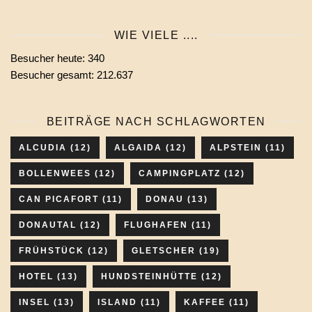
eines
Monats
WIE VIELE ....
wählen
Besucher heute:
340
Besucher gesamt:
212.637
BEITRÄGE NACH SCHLAGWORTEN
ALCUDIA
(12)
ALGAIDA
(12)
ALPSTEIN
(11)
BOLLENWEES
(12)
CAMPINGPLATZ
(12)
CAN PICAFORT
(11)
DONAU
(13)
DONAUTAL
(12)
FLUGHAFEN
(11)
FRÜHSTÜCK
(12)
GLETSCHER
(19)
HOTEL
(13)
HUNDSTEINHÜTTE
(12)
INSEL
(13)
ISLAND
(11)
KAFFEE
(11)