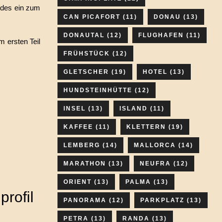
ides ein zum
CAN PICAFORT
(11)
DONAU
(13)
DONAUTAL
(12)
FLUGHAFEN
(11)
 ersten Teil
FRÜHSTÜCK
(12)
GLETSCHER
(19)
HOTEL
(13)
HUNDSTEINHÜTTE
(12)
INSEL
(13)
ISLAND
(11)
KAFFEE
(11)
KLETTERN
(19)
LEMBERG
(14)
MALLORCA
(14)
MARATHON
(13)
NEUFRA
(12)
ORIENT
(13)
PALMA
(13)
rofil
PANORAMA
(12)
PARKPLATZ
(13)
PETRA
(13)
RANDA
(13)