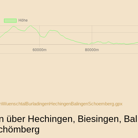
senWuenschtalBurladingenHechingenBalingenSchoemberg.gpx
n über Hechingen, Biesingen, Bal
chömberg