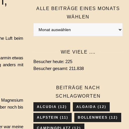
n,
ALLE BEITRÄGE EINES MONATS
WÄHLEN
Alle
Beiträge
he Luft beim
eines
Monats
WIE VIELE ....
wählen
Garmin etwas
Besucher heute:
225
g anders mit
Besucher gesamt:
211.838
BEITRÄGE NACH
SCHLAGWORTEN
hr Magnesium
aber noch bis
ALCUDIA
(12)
ALGAIDA
(12)
ALPSTEIN
(11)
BOLLENWEES
(12)
er war meine
CAMPINGPLATZ
(12)