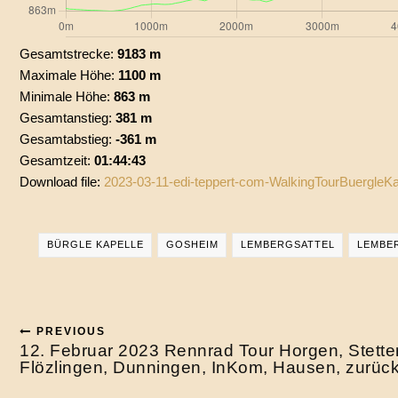
Gesamtstrecke:
9183 m
Maximale Höhe:
1100 m
Minimale Höhe:
863 m
Gesamtanstieg:
381 m
Gesamtabstieg:
-361 m
Gesamtzeit:
01:44:43
Download file:
2023-03-11-edi-teppert-com-WalkingTourBuergleK
BÜRGLE KAPELLE
GOSHEIM
LEMBERGSATTEL
LEMBE
PREVIOUS
12. Februar 2023 Rennrad Tour Horgen, Stette
Flözlingen, Dunningen, InKom, Hausen, zurüc