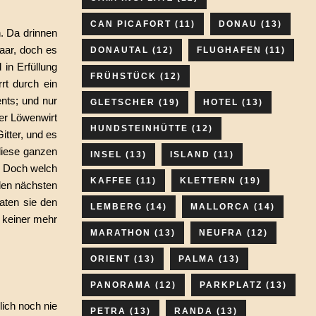
CAN PICAFORT
(11)
DONAU
(13)
. Da drinnen
aar, doch es
DONAUTAL
(12)
FLUGHAFEN
(11)
in Erfüllung
FRÜHSTÜCK
(12)
rt durch ein
ents; und nur
GLETSCHER
(19)
HOTEL
(13)
er Löwenwirt
HUNDSTEINHÜTTE
(12)
itter, und es
diese ganzen
INSEL
(13)
ISLAND
(11)
. Doch welch
KAFFEE
(11)
KLETTERN
(19)
den nächsten
aten sie den
LEMBERG
(14)
MALLORCA
(14)
 keiner mehr
MARATHON
(13)
NEUFRA
(12)
ORIENT
(13)
PALMA
(13)
PANORAMA
(12)
PARKPLATZ
(13)
ich noch nie
PETRA
(13)
RANDA
(13)