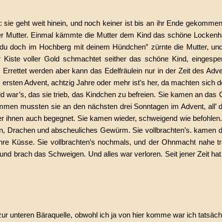
sie geht weit hinein, und noch keiner ist bis an ihr Ende gekommen
iner Mutter. Einmal kämmte die Mutter dem Kind das schöne Lockenh
st du doch im Hochberg mit deinem Hündchen” zürnte die Mutter, und 
 Kiste voller Gold schmachtet seither das schöne Kind, eingesper
. Errettet werden aber kann das Edelfräulein nur in der Zeit des Adv
sten Advent, achtzig Jahre oder mehr ist’s her, da machten sich d
 war’s, das sie trieb, das Kindchen zu befreien. Sie kamen an das G
ommen mussten sie an den nächsten drei Sonntagen im Advent, all’ 
r ihnen auch begegnet. Sie kamen wieder, schweigend wie befohlen
en, Drachen und abscheuliches Gewürm. Sie vollbrachten’s. kamen 
hre Küsse. Sie vollbrachten’s nochmals, und der Ohnmacht nahe tr
d brach das Schweigen. Und alles war verloren. Seit jener Zeit hat
r unteren Bäraquelle, obwohl ich ja von hier komme war ich tatsächl