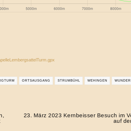
apelleLembergsattelTurm.gpx
RGTURM
ORTSAUSGANG
STRUMBÜHL
WEHINGEN
WUNDER
n,
23. März 2023 Kernbeisser Besuch im 
k
auf de