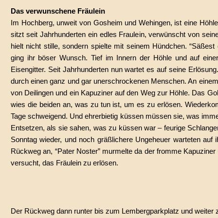
Das verwunschene Fräulein
Im Hochberg, unweit von Gosheim und Wehingen, ist eine Höhle: 
sitzt seit Jahrhunderten ein edles Fraulein, verwünscht von se
hielt nicht stille, sondern spielte mit seinem Hündchen. “Säße
ging ihr böser Wunsch. Tief im Innern der Höhle und auf einer
Eisengitter. Seit Jahrhunderten nun wartet es auf seine Erlösung
durch einen ganz und gar unerschrockenen Menschen. An einem er
von Deilingen und ein Kapuziner auf den Weg zur Höhle. Das Gold
wies die beiden an, was zu tun ist, um es zu erlösen. Wiederk
Tage schweigend. Und ehrerbietig küssen müssen sie, was imme
Entsetzen, als sie sahen, was zu küssen war – feurige Schlang
Sonntag wieder, und noch gräßlichere Ungeheuer warteten auf i
Rückweg an, “Pater Noster” murmelte da der fromme Kapuziner un
versucht, das Fräulein zu erlösen.
Der Rückweg dann runter bis zum Lembergparkplatz und weiter zu