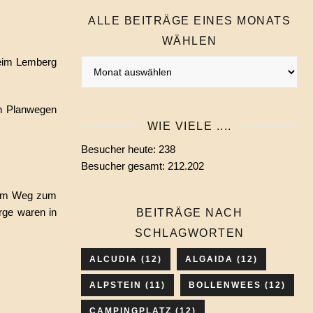
ALLE BEITRÄGE EINES MONATS
WÄHLEN
beim Lemberg
Alle
Beiträge
eines
en Planwegen
Monats
WIE VIELE ....
wählen
Besucher heute:
238
Besucher gesamt:
212.202
 dem Weg zum
rge waren in
BEITRÄGE NACH
SCHLAGWORTEN
ALCUDIA
(12)
ALGAIDA
(12)
ALPSTEIN
(11)
BOLLENWEES
(12)
CAMPINGPLATZ
(12)