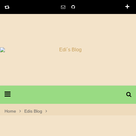
Home
Edis Blog
31. Dezember 2020 Crossbike Tour – RW, Spaichingen
Michelfeld, Neufra, Saline Museum, RW