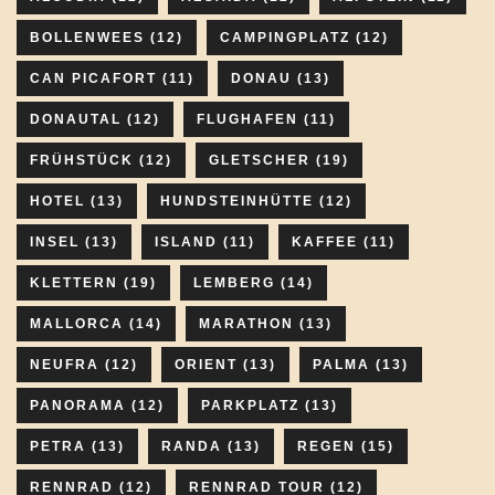
BOLLENWEES
(12)
CAMPINGPLATZ
(12)
CAN PICAFORT
(11)
DONAU
(13)
DONAUTAL
(12)
FLUGHAFEN
(11)
FRÜHSTÜCK
(12)
GLETSCHER
(19)
HOTEL
(13)
HUNDSTEINHÜTTE
(12)
INSEL
(13)
ISLAND
(11)
KAFFEE
(11)
KLETTERN
(19)
LEMBERG
(14)
MALLORCA
(14)
MARATHON
(13)
NEUFRA
(12)
ORIENT
(13)
PALMA
(13)
PANORAMA
(12)
PARKPLATZ
(13)
PETRA
(13)
RANDA
(13)
REGEN
(15)
RENNRAD
(12)
RENNRAD TOUR
(12)