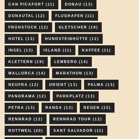
CAN PICAFORT
(11)
DONAU
(13)
DONAUTAL
(12)
FLUGHAFEN
(11)
FRÜHSTÜCK
(12)
GLETSCHER
(19)
HOTEL
(13)
HUNDSTEINHÜTTE
(12)
INSEL
(13)
ISLAND
(11)
KAFFEE
(11)
KLETTERN
(19)
LEMBERG
(14)
MALLORCA
(14)
MARATHON
(13)
NEUFRA
(12)
ORIENT
(13)
PALMA
(13)
PANORAMA
(12)
PARKPLATZ
(13)
PETRA
(13)
RANDA
(13)
REGEN
(15)
RENNRAD
(12)
RENNRAD TOUR
(12)
ROTTWEIL
(20)
SANT SALVADOR
(11)