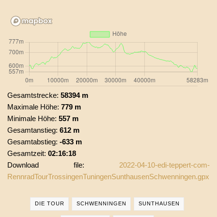
Gesamtstrecke:
58394 m
Maximale Höhe:
779 m
Minimale Höhe:
557 m
Gesamtanstieg:
612 m
Gesamtabstieg:
-633 m
Gesamtzeit:
02:16:18
Download file:
2022-04-10-edi-teppert-com-
RennradTourTrossingenTuningenSunthausenSchwenningen.gpx
DIE TOUR
SCHWENNINGEN
SUNTHAUSEN