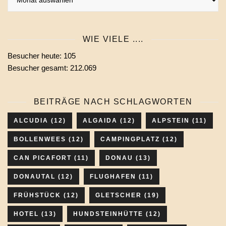
Beiträge
eines
Monats
WIE VIELE ....
wählen
Besucher heute:
105
Besucher gesamt:
212.069
BEITRÄGE NACH SCHLAGWORTEN
ALCUDIA
(12)
ALGAIDA
(12)
ALPSTEIN
(11)
BOLLENWEES
(12)
CAMPINGPLATZ
(12)
CAN PICAFORT
(11)
DONAU
(13)
DONAUTAL
(12)
FLUGHAFEN
(11)
FRÜHSTÜCK
(12)
GLETSCHER
(19)
HOTEL
(13)
HUNDSTEINHÜTTE
(12)