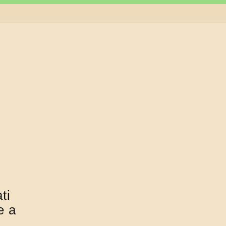
ti
e a