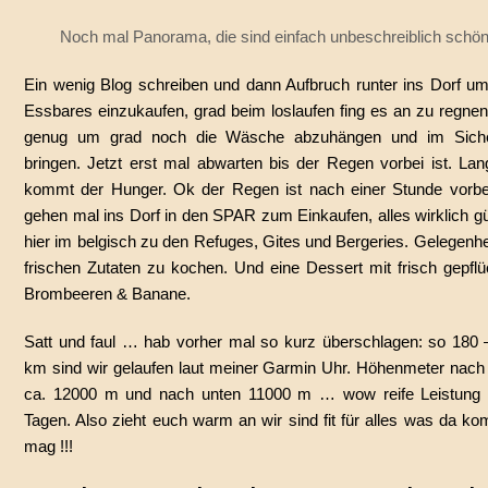
Noch mal Panorama, die sind einfach unbeschreiblich schö
Ein wenig Blog schreiben und dann Aufbruch runter ins Dorf u
Essbares einzukaufen, grad beim loslaufen fing es an zu regnen
genug um grad noch die Wäsche abzuhängen und im Siche
bringen. Jetzt erst mal abwarten bis der Regen vorbei ist. La
kommt der Hunger. Ok der Regen ist nach einer Stunde vorbei
gehen mal ins Dorf in den SPAR zum Einkaufen, alles wirklich g
hier im belgisch zu den Refuges, Gites und Bergeries. Gelegenhe
frischen Zutaten zu kochen. Und eine Dessert mit frisch gepflü
Brombeeren & Banane.
Satt und faul … hab vorher mal so kurz überschlagen: so 180 
km sind wir gelaufen laut meiner Garmin Uhr. Höhenmeter nach
ca. 12000 m und nach unten 11000 m … wow reife Leistung 
Tagen. Also zieht euch warm an wir sind fit für alles was da k
mag !!!