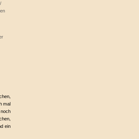
/
ben
er
chen,
ch mal
 noch
chen,
d ein