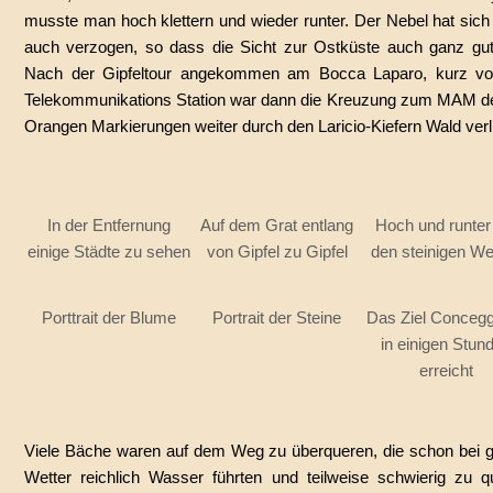
musste man hoch klettern und wieder runter. Der Nebel hat sich
auch verzogen, so dass die Sicht zur Ostküste auch ganz gut
Nach der Gipfeltour angekommen am Bocca Laparo, kurz vo
Telekommunikations Station war dann die Kreuzung zum MAM de
Orangen Markierungen weiter durch den Laricio-Kiefern Wald verli
In der Entfernung
Auf dem Grat entlang
Hoch und runter
einige Städte zu sehen
von Gipfel zu Gipfel
den steinigen W
Porttrait der Blume
Portrait der Steine
Das Ziel Conceg
in einigen Stun
erreicht
Viele Bäche waren auf dem Weg zu überqueren, die schon bei 
Wetter reichlich Wasser führten und teilweise schwierig zu q