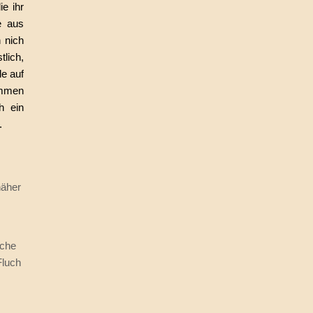
e ihr
e aus
 nich
lich,
le auf
mmen
h ein
.
näher
sche
Fluch