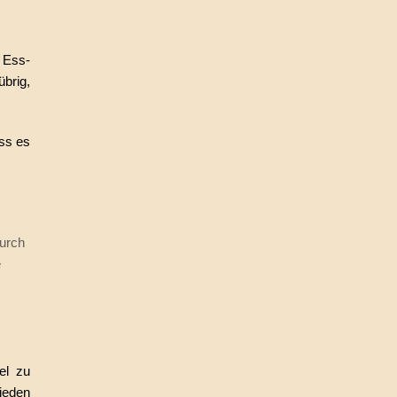
 Ess-
brig,
ss es
durch
e
el zu
 jeden