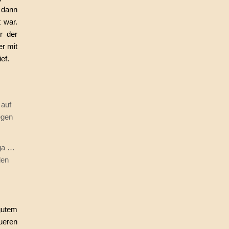
 dann
 war.
r der
r mit
ef.
 auf
egen
ga …
den
gutem
ueren