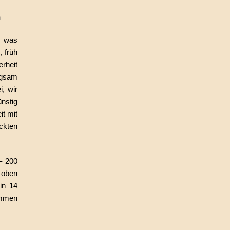
n
m was
, früh
rheit
ngsam
, wir
ünstig
it mit
ckten
– 200
 oben
in 14
ommen