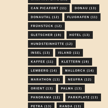
CAN PICAFORT
(11)
DONAU
(13)
DONAUTAL
(12)
FLUGHAFEN
(11)
FRÜHSTÜCK
(12)
GLETSCHER
(19)
HOTEL
(13)
HUNDSTEINHÜTTE
(12)
INSEL
(13)
ISLAND
(11)
KAFFEE
(11)
KLETTERN
(19)
LEMBERG
(14)
MALLORCA
(14)
MARATHON
(13)
NEUFRA
(12)
ORIENT
(13)
PALMA
(13)
PANORAMA
(12)
PARKPLATZ
(13)
PETRA
(13)
RANDA
(13)