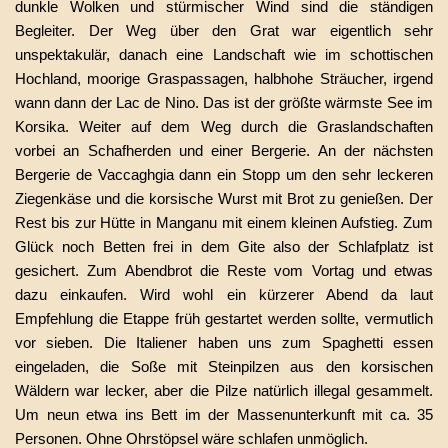
dunkle Wolken und stürmischer Wind sind die ständigen
Begleiter. Der Weg über den Grat war eigentlich sehr
unspektakulär, danach eine Landschaft wie im schottischen
Hochland, moorige Graspassagen, halbhohe Sträucher, irgend
wann dann der Lac de Nino. Das ist der größte wärmste See im
Korsika. Weiter auf dem Weg durch die Graslandschaften
vorbei an Schafherden und einer Bergerie. An der nächsten
Bergerie de Vaccaghgia dann ein Stopp um den sehr leckeren
Ziegenkäse und die korsische Wurst mit Brot zu genießen. Der
Rest bis zur Hütte in Manganu mit einem kleinen Aufstieg. Zum
Glück noch Betten frei in dem Gite also der Schlafplatz ist
gesichert. Zum Abendbrot die Reste vom Vortag und etwas
dazu einkaufen. Wird wohl ein kürzerer Abend da laut
Empfehlung die Etappe früh gestartet werden sollte, vermutlich
vor sieben. Die Italiener haben uns zum Spaghetti essen
eingeladen, die Soße mit Steinpilzen aus den korsischen
Wäldern war lecker, aber die Pilze natürlich illegal gesammelt.
Um neun etwa ins Bett im der Massenunterkunft mit ca. 35
Personen. Ohne Ohrstöpsel wäre schlafen unmöglich.