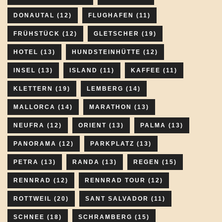
DONAUTAL
(12)
FLUGHAFEN
(11)
FRÜHSTÜCK
(12)
GLETSCHER
(19)
HOTEL
(13)
HUNDSTEINHÜTTE
(12)
INSEL
(13)
ISLAND
(11)
KAFFEE
(11)
KLETTERN
(19)
LEMBERG
(14)
MALLORCA
(14)
MARATHON
(13)
NEUFRA
(12)
ORIENT
(13)
PALMA
(13)
PANORAMA
(12)
PARKPLATZ
(13)
PETRA
(13)
RANDA
(13)
REGEN
(15)
RENNRAD
(12)
RENNRAD TOUR
(12)
ROTTWEIL
(20)
SANT SALVADOR
(11)
SCHNEE
(18)
SCHRAMBERG
(15)