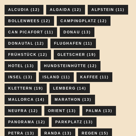
ALCUDIA
(12)
ALGAIDA
(12)
ALPSTEIN
(11)
BOLLENWEES
(12)
CAMPINGPLATZ
(12)
CAN PICAFORT
(11)
DONAU
(13)
DONAUTAL
(12)
FLUGHAFEN
(11)
FRÜHSTÜCK
(12)
GLETSCHER
(19)
HOTEL
(13)
HUNDSTEINHÜTTE
(12)
INSEL
(13)
ISLAND
(11)
KAFFEE
(11)
KLETTERN
(19)
LEMBERG
(14)
MALLORCA
(14)
MARATHON
(13)
NEUFRA
(12)
ORIENT
(13)
PALMA
(13)
PANORAMA
(12)
PARKPLATZ
(13)
PETRA
(13)
RANDA
(13)
REGEN
(15)