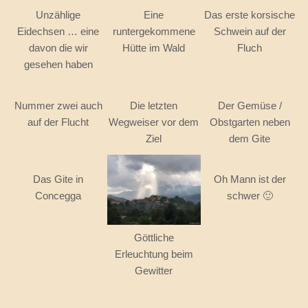
Unzählige
Eine
Das erste korsische
Eidechsen … eine
runtergekommene
Schwein auf der
davon die wir
Hütte im Wald
Fluch
gesehen haben
Nummer zwei auch
Die letzten
Der Gemüse /
auf der Flucht
Wegweiser vor dem
Obstgarten neben
Ziel
dem Gite
Das Gite in
Oh Mann ist der
Concegga
schwer 🙂
Göttliche
Erleuchtung beim
Gewitter