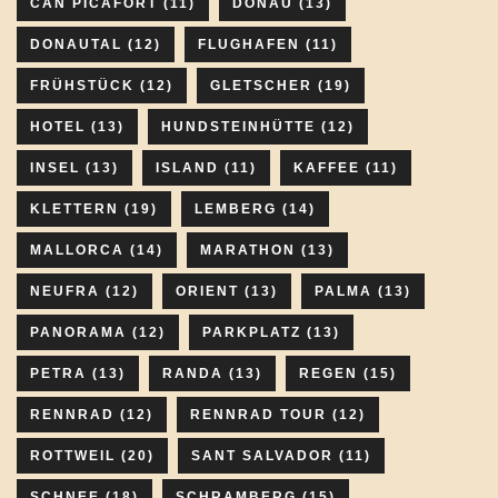
CAN PICAFORT
(11)
DONAU
(13)
DONAUTAL
(12)
FLUGHAFEN
(11)
FRÜHSTÜCK
(12)
GLETSCHER
(19)
HOTEL
(13)
HUNDSTEINHÜTTE
(12)
INSEL
(13)
ISLAND
(11)
KAFFEE
(11)
KLETTERN
(19)
LEMBERG
(14)
MALLORCA
(14)
MARATHON
(13)
NEUFRA
(12)
ORIENT
(13)
PALMA
(13)
PANORAMA
(12)
PARKPLATZ
(13)
PETRA
(13)
RANDA
(13)
REGEN
(15)
RENNRAD
(12)
RENNRAD TOUR
(12)
ROTTWEIL
(20)
SANT SALVADOR
(11)
SCHNEE
(18)
SCHRAMBERG
(15)