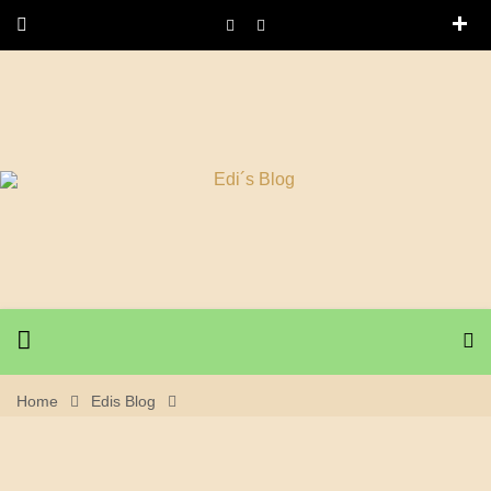
Home
Edis Blog
15. Mai 2025 Klettern Mühlefels (Hardt Tennenbronn) –
Endlich Nach Der Winter Hallensaison Wieder Draussen