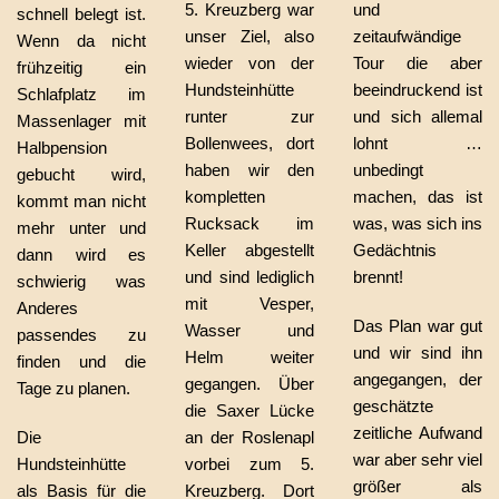
5. Kreuzberg war
und
schnell belegt ist.
unser Ziel, also
zeitaufwändige
Wenn da nicht
wieder von der
Tour die aber
frühzeitig ein
Hundsteinhütte
beeindruckend ist
Schlafplatz im
runter zur
und sich allemal
Massenlager mit
Bollenwees, dort
lohnt …
Halbpension
haben wir den
unbedingt
gebucht wird,
kompletten
machen, das ist
kommt man nicht
Rucksack im
was, was sich ins
mehr unter und
Keller abgestellt
Gedächtnis
dann wird es
und sind lediglich
brennt!
schwierig was
mit Vesper,
Anderes
Das Plan war gut
Wasser und
passendes zu
und wir sind ihn
Helm weiter
finden und die
angegangen, der
gegangen. Über
Tage zu planen.
geschätzte
die Saxer Lücke
zeitliche Aufwand
Die
an der Roslenapl
war aber sehr viel
Hundsteinhütte
vorbei zum 5.
größer als
als Basis für die
Kreuzberg. Dort