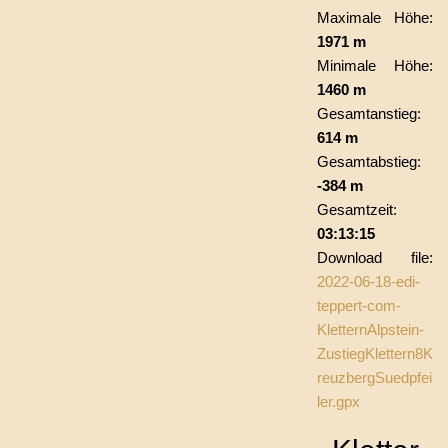
Maximale Höhe:
1971 m
Minimale Höhe:
1460 m
Gesamtanstieg:
614 m
Gesamtabstieg:
-384 m
Gesamtzeit:
03:13:15
Download file:
2022-06-18-edi-
teppert-com-
KletternAlpstein-
ZustiegKlettern8K
reuzbergSuedpfei
ler.gpx