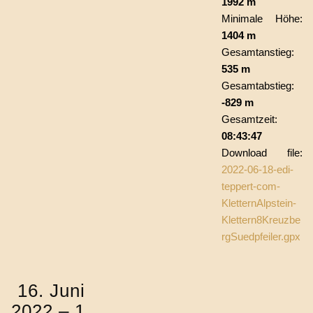
1992 m
Minimale Höhe:
1404 m
Gesamtanstieg:
535 m
Gesamtabstieg:
-829 m
Gesamtzeit:
08:43:47
Download file:
2022-06-18-edi-
teppert-com-
KletternAlpstein-
Klettern8Kreuzbe
rgSuedpfeiler.gpx
16. Juni
2022 – 1.