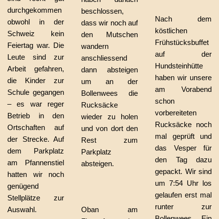
durchgekommen
beschlossen,
Nach dem
obwohl in der
dass wir noch auf
köstlichen
Schweiz kein
den Mutschen
Frühstücksbuffet
Feiertag war. Die
wandern
auf der
Leute sind zur
anschliessend
Hundsteinhütte
Arbeit gefahren,
dann absteigen
haben wir unsere
die Kinder zur
um an der
am Vorabend
Schule gegangen
Bollenwees die
schon
– es war reger
Rucksäcke
vorbereiteten
Betrieb in den
wieder zu holen
Rucksäcke noch
Ortschaften auf
und von dort den
mal geprüft und
der Strecke. Auf
Rest zum
das Vesper für
dem Parkplatz
Parkplatz
den Tag dazu
am Pfannenstiel
absteigen.
gepackt. Wir sind
hatten wir noch
um 7:54 Uhr los
genügend
gelaufen erst mal
Stellplätze zur
runter zur
Auswahl.
Oban am
Bollenwees. Ein