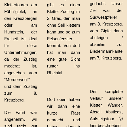
gedacht. Unser
Klettertouren am
gibt es einen
Ziel war der
Fähnligipfel, an
Kletter Zustieg im
Südwestpfeiler
den Kreuzbergen
2. Grad, den man
am 8. Kreuzberg,
oder am
ohne Seil klettern
vom Gipfel dann
Hundstein, der
kann und so zum
absteigen /
Freiheit ist ideal
Felsenfenster
abseilen zur
für diese
kommt. Von dort
Biedermannkante
Unternehmungen,
hat man dann
am 7. Kreuzberg.
da der Zustieg
eine gute Sicht
moderat ist,
runter ins
abgesehen vom
Rheintal
“Mörderwegli”
und dem Zustieg
Der komplette
zum 8.
Verlauf unserer
Dort oben haben
Kreuzberg.
Kletter, Wander,
wir dann eine
Abseil, Abstiegs,
Die Fahrt war
kurze Rast
Aufsteigstour 🙂
angenehm, wir
gemacht und
hier beschrieben:
sind recht gut
haben danach