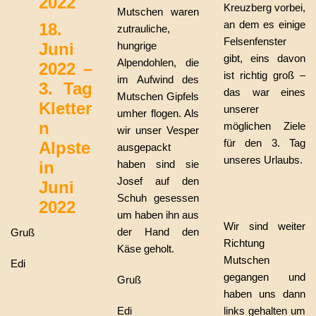
2022
Kreuzberg vorbei,
Mutschen waren
an dem es einige
18.
zutrauliche,
Felsenfenster
Juni
hungrige
gibt, eins davon
Alpendohlen, die
2022 –
ist richtig groß –
im Aufwind des
3. Tag
das war eines
Mutschen Gipfels
Kletter
unserer
umher flogen. Als
n
möglichen Ziele
wir unser Vesper
für den 3. Tag
Alpste
ausgepackt
unseres Urlaubs.
in
haben sind sie
Josef auf den
Juni
Schuh gesessen
2022
um haben ihn aus
Wir sind weiter
der Hand den
Gruß
Richtung
Käse geholt.
Mutschen
Edi
gegangen und
Gruß
haben uns dann
Edi
links gehalten um