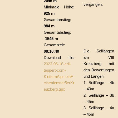
2045 m
vergangen.
Minimale Höhe:
925 m
Gesamtanstieg:
984 m
Gesamtabstieg:
-1545 m
Gesamtzeit:
Die Seillängen
08:10:40
am VIII
Download file:
Kreuzberg mit
2022-06-18-edi-
den Bewertungen
teppert-com-
und Längen:
KletternAlpsteinF
1. Seillänge
–
4b
elsenfenster5erKr
– 40m
euzberg.gpx
2. Seillänge
–
3b
– 45m
3. Seillänge –
4a
– 45m