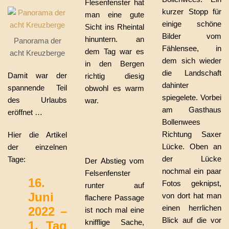
Flesenfenster hat
kurzer Stopp für
man eine gute
einige schöne
Sicht ins Rheintal
Bilder vom
hinuntern. an
Panorama der
Fählensee, in
dem Tag war es
acht Kreuzberge
dem sich wieder
in den Bergen
die Landschaft
Damit war der
richtig diesig
dahinter
spannende Teil
obwohl es warm
spiegelete. Vorbei
des Urlaubs
war.
am Gasthaus
eröffnet …
Bollenwees
Richtung Saxer
Hier die Artikel
Lücke. Oben an
der einzelnen
der Lücke
Tage:
Der Abstieg vom
nochmal ein paar
Felsenfenster
16.
Fotos geknipst,
runter auf
Juni
von dort hat man
flachere Passage
einen herrlichen
2022 –
ist noch mal eine
Blick auf die vor
knifflige Sache,
1. Tag