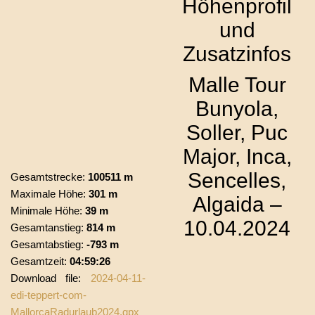
Höhenprofil
und
Zusatzinfos
Malle Tour
Bunyola,
Soller, Puc
Major, Inca,
Sencelles,
Gesamtstrecke:
100511 m
Maximale Höhe:
301 m
Algaida –
Minimale Höhe:
39 m
10.04.2024
Gesamtanstieg:
814 m
Gesamtabstieg:
-793 m
Gesamtzeit:
04:59:26
Download file:
2024-04-11-
edi-teppert-com-
MallorcaRadurlaub2024.gpx