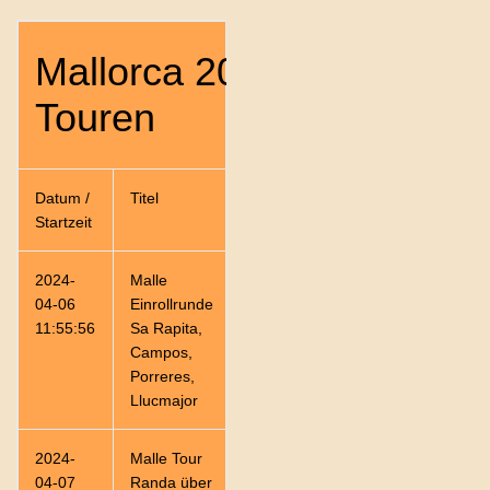
Mallorca 2024 Statistik de
Touren
Datum /
Titel
Distanz
Zeit
Ø
Startzeit
2024-
Malle
90,08
03:16:07
27,6
04-06
Einrollrunde
11:55:56
Sa Rapita,
Campos,
Porreres,
Llucmajor
2024-
Malle Tour
120,05
04:42:10
25,5
04-07
Randa über