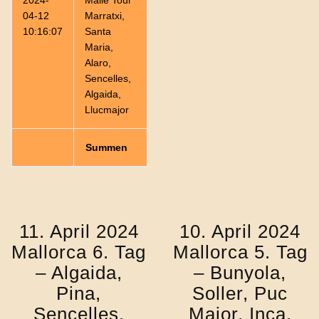
2024-
Malle Tour
100,55
04:13:57
23,8
04-12
Marratxi,
10:16:07
Santa
Maria,
Alaro,
Sencelles,
Algaida,
Llucmajor
Summen
770,83
31:13:25
24,84
11. April 2024
10. April 2024
Mallorca 6. Tag
Mallorca 5. Tag
– Algaida,
– Bunyola,
Pina,
Soller, Puc
Sencelles,
Major, Inca,