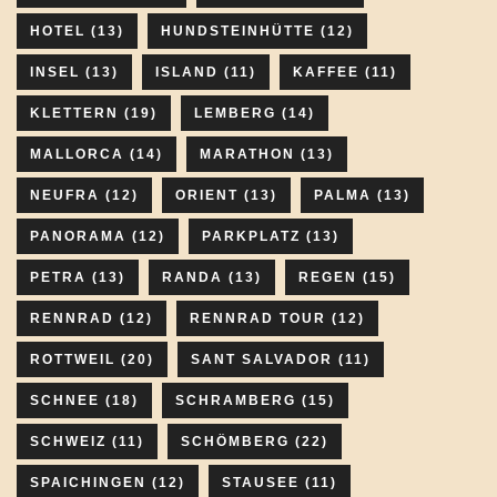
HOTEL
(13)
HUNDSTEINHÜTTE
(12)
INSEL
(13)
ISLAND
(11)
KAFFEE
(11)
KLETTERN
(19)
LEMBERG
(14)
MALLORCA
(14)
MARATHON
(13)
NEUFRA
(12)
ORIENT
(13)
PALMA
(13)
PANORAMA
(12)
PARKPLATZ
(13)
PETRA
(13)
RANDA
(13)
REGEN
(15)
RENNRAD
(12)
RENNRAD TOUR
(12)
ROTTWEIL
(20)
SANT SALVADOR
(11)
SCHNEE
(18)
SCHRAMBERG
(15)
SCHWEIZ
(11)
SCHÖMBERG
(22)
SPAICHINGEN
(12)
STAUSEE
(11)