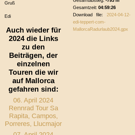
Gesamtabstieg:
-793 m
Gruß
Gesamtzeit:
04:59:26
Download file:
2024-04-12-
Edi
edi-teppert-com-
Auch wieder für
MallorcaRadurlaub2024.gpx
2024 die Links
zu den
Beiträgen, der
einzelnen
Touren die wir
auf Mallorca
gefahren sind:
06. April 2024
Rennrad Tour Sa
Rapita, Campos,
Porreres, Llucmajor
07. April 2024