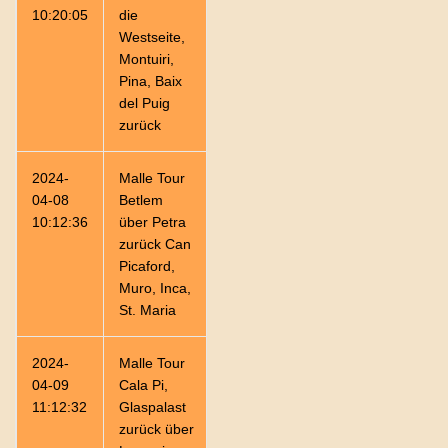
10:20:05
die
Westseite,
Montuiri,
Pina, Baix
del Puig
zurück
2024-
Malle Tour
170,01
06:30:11
26,1
04-08
Betlem
10:12:36
über Petra
zurück Can
Picaford,
Muro, Inca,
St. Maria
2024-
Malle Tour
65,02
02:34:25
25,3
04-09
Cala Pi,
11:12:32
Glaspalast
zurück über