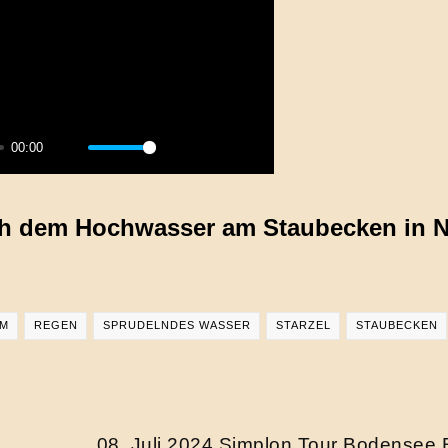
00:00
Mute
Settings
PIP
Enter
fullscreen
ach dem Hochwasser am Staubecken in N
IM
REGEN
SPRUDELNDES WASSER
STARZEL
STAUBECKEN
08. Juli 2024 Simplon Tour Bodense