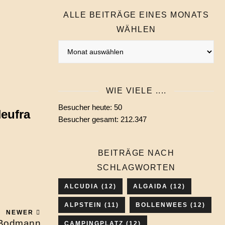
ALLE BEITRÄGE EINES MONATS
WÄHLEN
Alle
Beiträge
eines
Monats
WIE VIELE ....
wählen
Besucher heute:
50
eufra
Besucher gesamt:
212.347
BEITRÄGE NACH
SCHLAGWORTEN
ALCUDIA
(12)
ALGAIDA
(12)
ALPSTEIN
(11)
BOLLENWEES
(12)
NEWER
e Bodmann
CAMPINGPLATZ
(12)