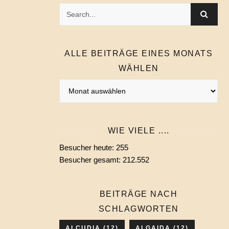
ALLE BEITRÄGE EINES MONATS
WÄHLEN
Alle
Beiträge
eines
Monats
WIE VIELE ....
wählen
Besucher heute:
255
Besucher gesamt:
212.552
BEITRÄGE NACH
SCHLAGWORTEN
ALCUDIA
(12)
ALGAIDA
(12)