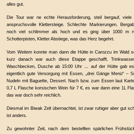
alles gut.
Die Tour war ne echte Herausforderung, steil bergauf, viele 
anspruchsvolle Klettersteige. Schlechte Markierungen. Berga
noch viel schlimmer als hoch und es ging über 1000 m ru
Schotterpisten, Kletter Abstiege, was das Herz begehrt.
Vom Weitem konnte man dann die Hütte in Carozzu im Wald s
kurz danach war auch diese Etappe geschafft. Trinkwass
Waschbecken, Dusche ab 15:00 Uhr … auf der Hütte gab es
eigentlich gute Versorgung mit Essen, „drei Gänge Menü“ – S
Nudeln mit Baguette, Dessert. Nach bzw. zum Essen laut Karte
0,7 L Flasche korsischen Wein für 7 €, es war dann eine 1L Fla
das war doch sehr reichlich.
Diesmal im Biwak Zelt übernachtet, ist zwar ruhiger aber gut sc
ist anders.
Zu gewohnter Zeit, nach dem bestellten spärlichen Frühstü