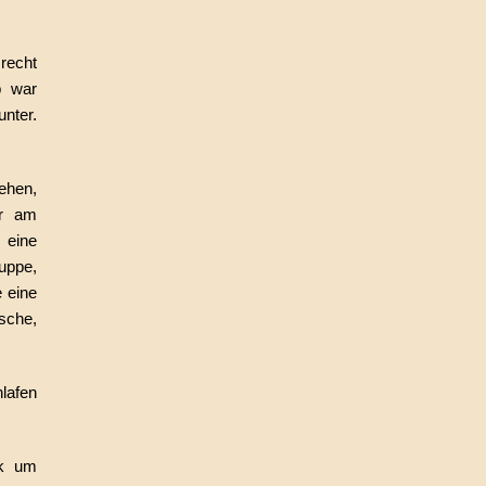
recht
b war
nter.
ehen,
er am
 eine
uppe,
 eine
sche,
hlafen
ck um