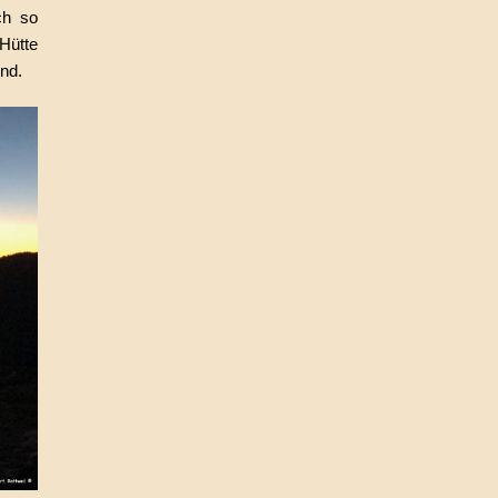
ch so
 Hütte
end.