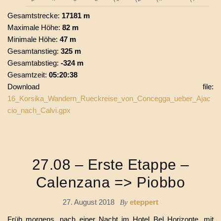
Gesamtstrecke:
17181 m
Maximale Höhe:
82 m
Minimale Höhe:
47 m
Gesamtanstieg:
325 m
Gesamtabstieg:
-324 m
Gesamtzeit:
05:20:38
Download file:
16_Korsika_Wandern_Rueckreise_von_Concegga_ueber_Ajac
cio_nach_Calvi.gpx
27.08 – Erste Etappe –
Calenzana => Piobbo
27. August 2018
eteppert
By
Früh morgens, nach einer Nacht im Hotel Bel Horizonte, mit