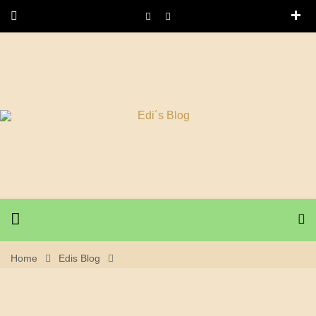
Home
Edis Blog
24. Oktober 2021 Spaziergang Niedereschach, Kappel,
Schabenhausen