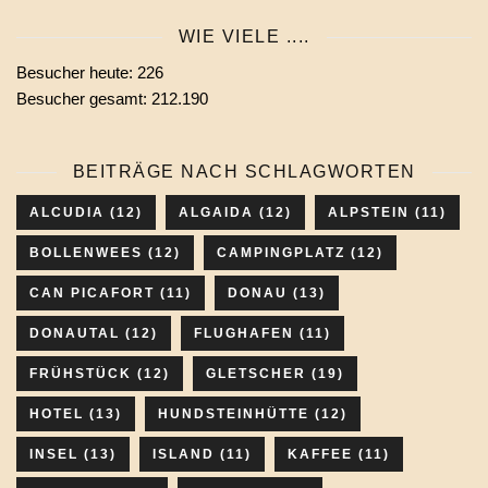
Monats
WIE VIELE ....
wählen
Besucher heute:
226
Besucher gesamt:
212.190
BEITRÄGE NACH SCHLAGWORTEN
ALCUDIA
(12)
ALGAIDA
(12)
ALPSTEIN
(11)
BOLLENWEES
(12)
CAMPINGPLATZ
(12)
CAN PICAFORT
(11)
DONAU
(13)
DONAUTAL
(12)
FLUGHAFEN
(11)
FRÜHSTÜCK
(12)
GLETSCHER
(19)
HOTEL
(13)
HUNDSTEINHÜTTE
(12)
INSEL
(13)
ISLAND
(11)
KAFFEE
(11)