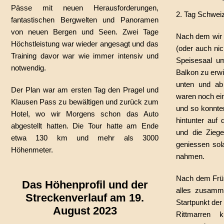
Pässe mit neuen Herausforderungen,
2. Tag Schwei
fantastischen Bergwelten und Panoramen
von neuen Bergen und Seen. Zwei Tage
Nach dem wir 
Höchstleistung war wieder angesagt und das
(oder auch nich
Training davor war wie immer intensiv und
Speisesaal u
notwendig.
Balkon zu erw
unten und ab
Der Plan war am ersten Tag den Pragel und
waren noch ein
Klausen Pass zu bewältigen und zurück zum
und so konnte
Hotel, wo wir Morgens schon das Auto
hintunter auf
abgestellt hatten. Die Tour hatte am Ende
und die Ziege
etwa 130 km und mehr als 3000
geniessen sol
Höhenmeter.
nahmen.
Nach dem Früh
Das Höhenprofil und der
alles zusamm
Streckenverlauf am 19.
Startpunkt der
August 2023
Rittmarren 