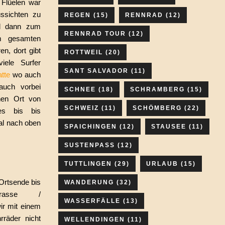
 Flüelen war
ssichten zu
REGEN
(15)
RENNRAD
(12)
d dann zum
RENNRAD TOUR
(12)
m gesamten
en, dort gibt
ROTTWEIL
(20)
iele Surfer
SANT SALVADOR
(11)
atte
wo auch
auch vorbei
SCHNEE
(18)
SCHRAMBERG
(15)
en Ort von
SCHWEIZ
(11)
SCHÖMBERG
(22)
es bis bis
l nach oben
SPAICHINGEN
(12)
STAUSEE
(11)
SUSTENPASS
(12)
TUTTLINGEN
(29)
URLAUB
(15)
Ortsende bis
WANDERUNG
(32)
trasse /
WASSERFÄLLE
(13)
r mit einem
rräder nicht
WELLENDINGEN
(11)