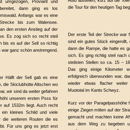
Auto abstellen, kurz auf die Toil
d umgezogen, Proviant und
die Tour für den heutigen Tag be
bereitet, dann ging es los
iswald. Anfangs war es eine
 Strecke bis zum Walensee.
an den ersten Anstieg auf der
Der erste Teil der Strecke war 
e. Es zog sich so recht steil
sind ein gutes Stück eingerollt
 bis es auf der Sell so richtig
dann die Rampe, die hatte es g
as war ganz schön anstrengend.
sich. Es ging richtig steil nach
steilsten Stellen so ca. 15 – 1
Das ging einige Kilometer w
erfolgreich überwunden war, d
er Hälft der Sell gab es eine
wieder etwas flacher weite
e, die Skiclubhütte Altschen wo
Muototal im Kanto Schwyz.
war, wir sind da weiter gefahren
rhöhi unserem ersten Psss für
Kurz vor der Paragelpasshöhe h
er auf 1532m liegt. Auch recht
einige Ziegen mitten auf der St
, ein kleines Schild und viele
gemacht und machten keine ANs
 die weiteren Routen die es
aus dem Weg zu begeben u
bt. Für uns ging es jetzt erst