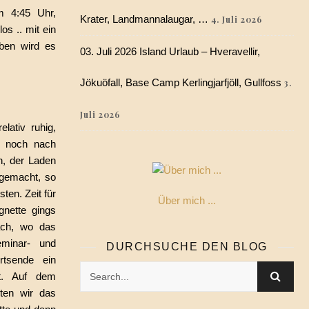
m 4:45 Uhr,
Krater, Landmannalaugar, …
4. Juli 2026
s .. mit ein
ben wird es
03. Juli 2026 Island Urlaub – Hveravellir,
Jökuöfall, Base Camp Kerlingjarfjöll, Gullfoss
3.
Juli 2026
lativ ruhig,
n noch nach
n, der Laden
 gemacht, so
ten. Zeit für
Über mich ...
ignette gings
ach, wo das
eminar- und
DURCHSUCHE DEN BLOG
tsende ein
st. Auf dem
ten wir das