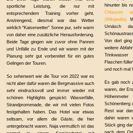
hinunter bis 
sportliche Leistung, die nur mit
Chlausen a
entsprechendem Training vorher geht.
(Wikipedia)
.
Wi
Anstrengend, diesmal war das Wetter
Urnäsch da
wirklich “Kaiserwetter” Sonne pur, sehr warm
Schönaustrass
von daher eine zusätzliche Herausforderung.
Von dort ging
Beide Tage gingen wie zuvor ohne Pannen
weitere Abfahr
und Unfälle zu Ende und wir waren mit der
Trinkwasse
Planung sehr gut vorbereitet für ein gutes
Flaschen fülle
Gelingen der Touren.
und noch mal 
So sehenwert wie die Tour von 2022 war es
Es gab noch z
nicht aber dafür waren die Bergmassive auch
waren, der Er
sehr eindrucksvoll und immer wieder mit
Höhenmeter 
schönen Highlights gespickt: Wasserfälle,
Schönenberg a
Strandpromenade, die wir mit vielen Fotos
Rest war dan
festgehalten haben. Das Hotel war etwas
dahin waren w
seltsam, vor allem die Gäste, die hier
Stück ging da
untergebracht waren. Naja vermutlich ist das
nach dem Ort 