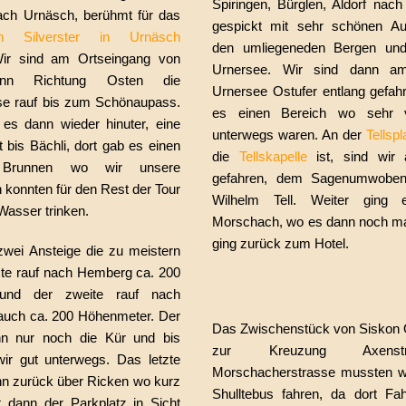
Spiringen, Bürglen, Aldorf nach
nach Urnäsch, berühmt für das
gespickt mit sehr schönen Au
n Silverster in Urnäsch
den umliegeneden Bergen un
r sind am Ortseingang von
Urnersee. Wir sind dann a
nn Richtung Osten die
Urnersee Ostufer entlang gefahr
e rauf bis zum Schönaupass.
es einen Bereich wo sehr v
 es dann wieder hinuter, eine
unterwegs waren. An der
Tellspl
t bis Bächli, dort gab es einen
die
Tellskapelle
ist, sind wir 
r Brunnen wo wir unsere
gefahren, dem Sagenumwoben
n konnten für den Rest der Tour
Wilhelm Tell. Weiter ging 
Wasser trinken.
Morschach, wo es dann noch ma
ging zurück zum Hotel.
wei Ansteige die zu meistern
ste rauf nach Hemberg ca. 200
und der zweite rauf nach
uch ca. 200 Höhenmeter. Der
Das Zwischenstück von Siskon 
n nur noch die Kür und bis
zur Kreuzung Axens
ir gut unterwegs. Das letzte
Morschacherstrasse mussten wi
nn zurück über Ricken wo kurz
Shulltebus fahren, da dort Fah
dann der Parkplatz in Sicht