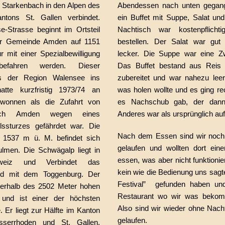
 Starkenbach in den Alpen des
Abendessen nach unten gegan
ntons St. Gallen verbindet.
ein Buffet mit Suppe, Salat un
se-Strasse beginnt im Ortsteil
Nachtisch war kostenpflicht
er Gemeinde Amden auf 1151
bestellen. Der Salat war gut 
r mit einer Spezialbewilligung
lecker. Die Suppe war eine Zw
 befahren werden. Dieser
Das Buffet bestand aus Reis 
s der Region Walensee ins
zubereitet und war nahezu leer
atte kurzfristig 1973/74 an
was holen wollte und es ging re
wonnen als die Zufahrt von
es Nachschub gab, der dan
ch Amden wegen eines
Anderes war als ursprünglich au
ssturzes gefährdet war. Die
Nach dem Essen sind wir noch 
 1537 m ü. M. befindet sich
gelaufen und wollten dort ein
ulmen. Die Schwägalp liegt in
essen, was aber nicht funktionier
weiz und Verbindet das
kein wie die Bedienung uns sagt
and mit dem Toggenburg. Der
Festival” gefunden haben un
terhalb des 2502 Meter hohen
Restaurant wo wir was bekom
 und ist einer der höchsten
Also sind wir wieder ohne Nach
 Er liegt zur Hälfte im Kanton
gelaufen.
sserrhoden und St. Gallen.