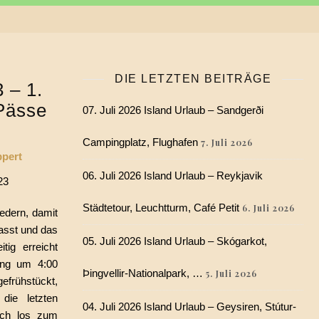
DIE LETZTEN BEITRÄGE
 – 1.
Pässe
07. Juli 2026 Island Urlaub – Sandgerði
Campingplatz, Flughafen
7. Juli 2026
ppert
06. Juli 2026 Island Urlaub – Reykjavik
23
Städtetour, Leuchtturm, Café Petit
6. Juli 2026
edern, damit
passt und das
05. Juli 2026 Island Urlaub – Skógarkot,
tig erreicht
ing um 4:00
Þingvellir-Nationalpark, …
5. Juli 2026
efrühstückt,
die letzten
04. Juli 2026 Island Urlaub – Geysiren, Stútur-
ich los zum