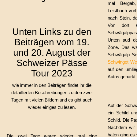
mal Bergab,
Leistbach vor
nach Stein, d
Von dort s
Unten Links zu den
Schwägalppa
Beiträgen vom 19.
Unten aud den
Zone. Das war
und 20. August der
Schwägalp Sch
Schweizer Pässe
Schwinget We
auf den umlie
Tour 2023
Autos geparkt
wie immer in den Beiträgen findet ihr die
detaillierten Beschreibungen zu den zwei
Tagen mit vielen Bildern und es gibt auch
Auf der Schw
wieder einiges zu lesen.
ein Schild un
Schild. Die P
Nachdem wir 
haten ging es 
Die zwei Tage waren wieder mal eine