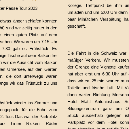
Kollege. Treffpunkt bei ihm u
zer Pässe Tour 2023
umladen und um 5:00 Uhr dann lo
paar Minütchen Verspätung ha
etwas länger schlafen konnten
geschafft.
t) sind wir zeitig runter in den
m einen guten Platz auf dem
ischen. Wir waren um 7:15 Uhr
 7:30 gab es Frühstück. Es
Die Fahrt in die Schweiz war re
ige Tische auf dem Balkon frei
mäßiger Verkehr. Wir musste
n wir die Aussicht vom Balkon
der Grenze eine Vignette kaufe
 den Urnersee, auf den Garten
hat aber erst um 6:30 Uhr auf
n, die dort unterwegs waren
dass wir ca. 25 min. warten muss
ange wir das Früstück zu uns
Toilette und frische Luft. Mit V
dann weiter Richtung Morsch
Hotel Mattli Antoniushaus S
stück wieder ins Zimmer und
Bildungszentrum ganz am Or
engepackt für die Fahrt zum
Stück ausserhalb gelegen i
 2. Tour. Das war der Parkplatz
Parkplatz vor dem Hotel konn
kurz hinter Ricken. Räder