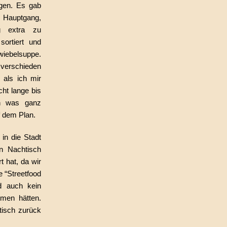
gen. Es gab
d Hauptgang,
ig extra zu
sortiert und
iebelsuppe.
verschieden
 als ich mir
cht lange bis
n was ganz
f dem Plan.
in die Stadt
en Nachtisch
t hat, da wir
e “Streetfood
d auch kein
men hätten.
tisch zurück