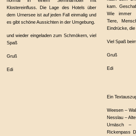
normal in einem Seminarhotel mit
kam. Geschaff
Klostereinfluss. Die Lage des Hotels über
Wie immer L
dem Urnersee ist auf jeden Fall einmalig und
Tiere, Mensc
es gibt schöne Aussichten in der Umgebung.
Eindrücke, die 
und wieder eingeladen zum Schmökern, viel
Viel Spaß bei
Spaß
Gruß
Gruß
Edi
Edi
Ein Textauszu
Weesen – Wale
Nesslau – Alte
Urnäsch – 
Rickenpass Di