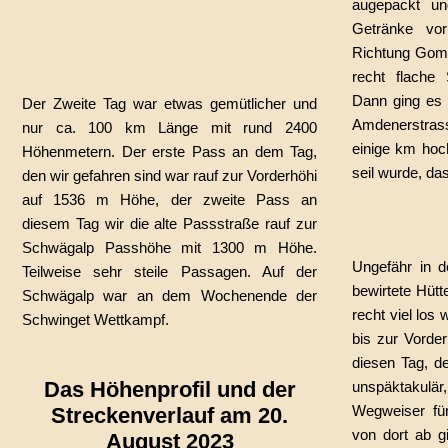
augepackt un
Getränke vor
Richtung Gomm
recht flache
Dann ging es 
Der Zweite Tag war etwas gemütlicher und
Amdenerstrass
nur ca. 100 km Länge mit rund 2400
einige km hoch
Höhenmetern. Der erste Pass an dem Tag,
seil wurde, d
den wir gefahren sind war rauf zur Vorderhöhi
auf 1536 m Höhe, der zweite Pass an
diesem Tag wir die alte Passstraße rauf zur
Schwägalp Passhöhe mit 1300 m Höhe.
Ungefähr in d
Teilweise sehr steile Passagen. Auf der
bewirtete Hütt
Schwägalp war an dem Wochenende der
recht viel los 
Schwinget Wettkampf.
bis zur Vorde
diesen Tag, d
Das Höhenprofil und der
unspäktakulär
Wegweiser für
Streckenverlauf am 20.
von dort ab gi
August 2023