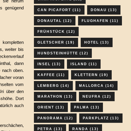
 sie herum
es genügend
CAN PICAFORT
(11)
DONAU
(13)
DONAUTAL
(12)
FLUGHAFEN
(11)
FRÜHSTÜCK
(12)
 kompletten
GLETSCHER
(19)
HOTEL
(13)
s, weiter bis
HUNDSTEINHÜTTE
(12)
eckenverlauf
inthal, dann
INSEL
(13)
ISLAND
(11)
e nach oben.
KAFFEE
(11)
KLETTERN
(19)
flacher voran
chselten vom
LEMBERG
(14)
MALLORCA
(14)
ri über den
MARATHON
(13)
NEUFRA
(12)
shöhe. Dort
atürlich auch
ORIENT
(13)
PALMA
(13)
PANORAMA
(12)
PARKPLATZ
(13)
erschächen,
PETRA
(13)
RANDA
(13)