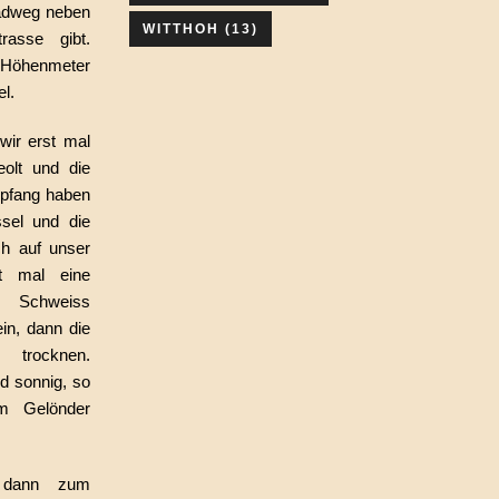
Radweg neben
WITTHOH
(13)
asse gibt.
e Höhenmeter
l.
ir erst mal
olt und die
pfang haben
sel und die
ch auf unser
t mal eine
Schweiss
in, dann die
 trocknen.
 sonnig, so
m Gelönder
 dann zum