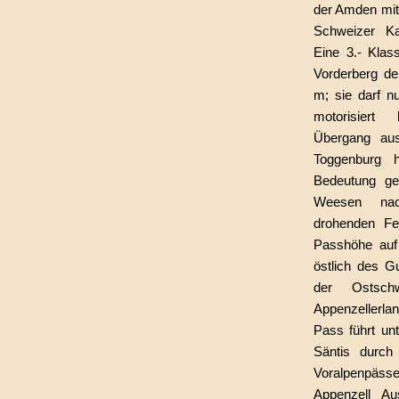
der Amden mit
Schweizer Ka
Eine 3.- Klas
Vorderberg d
m; sie darf nu
motorisiert
Übergang au
Toggenburg h
Bedeutung ge
Weesen na
drohenden Fel
Passhöhe auf
östlich des G
der Ostsch
Appenzellerl
Pass führt un
Säntis durch
Voralpenpässe.
Appenzell Au