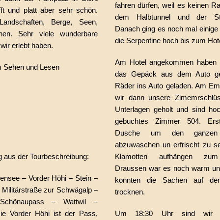
fahren dürfen, weil es keinen 
t und platt aber sehr schön.
dem Halbtunnel und der Str
andschaften, Berge, Seen,
Danach ging es noch mal einig
hen. Sehr viele wunderbare
die Serpentine hoch bis zum Hote
wir erlebt haben.
Am Hotel angekommen haben w
m Sehen und Lesen
das Gepäck aus dem Auto ge
Räder ins Auto geladen. Am Em
wir dann unsere Zimemrschlüs
Unterlagen geholt und sind ho
gebuchtes Zimmer 504. Ers
Dusche um den ganzen 
abzuwaschen un erfrischt zu se
g aus der Tourbeschreibung:
Klamotten aufhängen zum
Draussen war es noch warm und
nsee – Vorder Höhi – Stein –
konnten die Sachen auf de
 Militärstraße zur Schwägalp –
trocknen.
Schönaupass – Wattwil –
e Vorder Höhi ist der Pass,
Um 18:30 Uhr sind wir