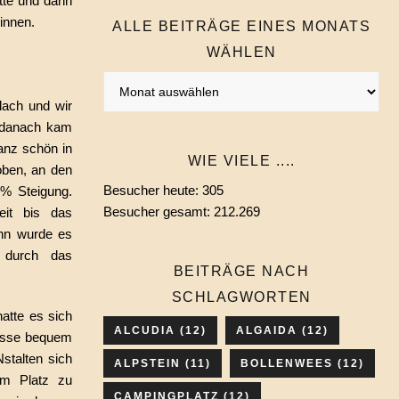
ette und dann
ginnen.
ALLE BEITRÄGE EINES MONATS
WÄHLEN
Alle
Beiträge
flach und wir
eines
, danach kam
Monats
anz schön in
WIE VIELE ....
wählen
 oben, an den
Besucher heute:
305
6% Steigung.
Besucher gesamt:
212.269
eit bis das
ann wurde es
r durch das
BEITRÄGE NACH
SCHLAGWORTEN
atte es sich
ALCUDIA
(12)
ALGAIDA
(12)
rasse bequem
talten sich
ALPSTEIN
(11)
BOLLENWEES
(12)
m Platz zu
CAMPINGPLATZ
(12)