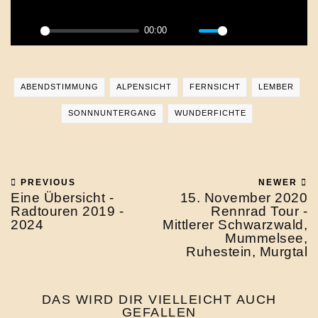
00:00
Play
Mute
Settings
PIP
Enter
fulls
ABENDSTIMMUNG
ALPENSICHT
FERNSICHT
LEMBER
SONNNUNTERGANG
WUNDERFICHTE
PREVIOUS
NEWER
Eine Übersicht -
15. November 2020
Radtouren 2019 -
Rennrad Tour -
2024
Mittlerer Schwarzwald,
Mummelsee,
Ruhestein, Murgtal
DAS WIRD DIR VIELLEICHT AUCH
GEFALLEN