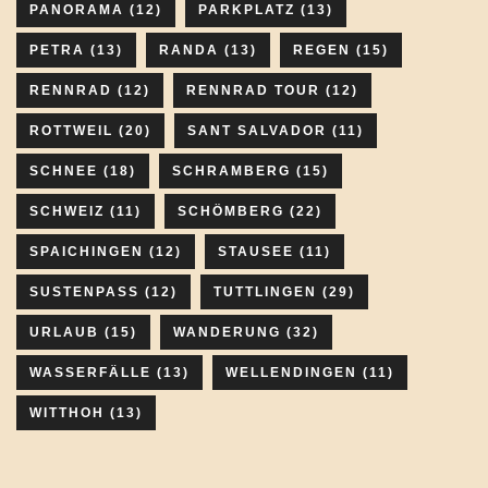
PANORAMA
(12)
PARKPLATZ
(13)
PETRA
(13)
RANDA
(13)
REGEN
(15)
RENNRAD
(12)
RENNRAD TOUR
(12)
ROTTWEIL
(20)
SANT SALVADOR
(11)
SCHNEE
(18)
SCHRAMBERG
(15)
SCHWEIZ
(11)
SCHÖMBERG
(22)
SPAICHINGEN
(12)
STAUSEE
(11)
SUSTENPASS
(12)
TUTTLINGEN
(29)
URLAUB
(15)
WANDERUNG
(32)
WASSERFÄLLE
(13)
WELLENDINGEN
(11)
WITTHOH
(13)