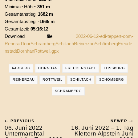
Minimale Höhe:
351 m
Gesamtanstieg:
1682 m
Gesamtabstieg:
-1665 m
Gesamtzeit:
05:16:12
Download file:
2022-06-12-edi-teppert-com-
RennradTourSchrambergSchiltachReinerzauSchömbergFreude
nstadtDornhanRottweil.gpx
AARBURG
DORNHAN
FREUDENSTADT
LOSSBURG
REINERZAU
ROTTWEIL
SCHILTACH
SCHÖMBERG
SCHRAMBERG
PREVIOUS
NEWER
06. Juni 2022
16. Juni 2022 – 1. Tag
Untermarchtal
Klettern Alpstein Juni