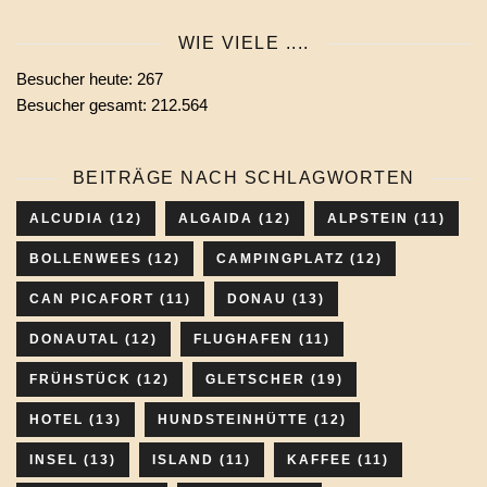
Monats
WIE VIELE ....
wählen
Besucher heute:
267
Besucher gesamt:
212.564
BEITRÄGE NACH SCHLAGWORTEN
ALCUDIA
(12)
ALGAIDA
(12)
ALPSTEIN
(11)
BOLLENWEES
(12)
CAMPINGPLATZ
(12)
CAN PICAFORT
(11)
DONAU
(13)
DONAUTAL
(12)
FLUGHAFEN
(11)
FRÜHSTÜCK
(12)
GLETSCHER
(19)
HOTEL
(13)
HUNDSTEINHÜTTE
(12)
INSEL
(13)
ISLAND
(11)
KAFFEE
(11)