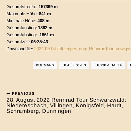
Gesamtstrecke:
157399 m
Maximale Höhe:
841 m
Minimale Höhe:
408 m
Gesamtanstieg:
1862 m
Gesamtabstieg:
-1861 m
Gesamtzeit:
06:35:43
Download file:
2022-09-04-edi-teppert-com-RennradTourLudwigs
BODMANN
EIGELTINGEN
LUDWIGSHAFEN
PREVIOUS
28. August 2022 Rennrad Tour Schwarzwald:
Niedereschach, Villingen, Königsfeld, Hardt,
Schramberg, Dunningen