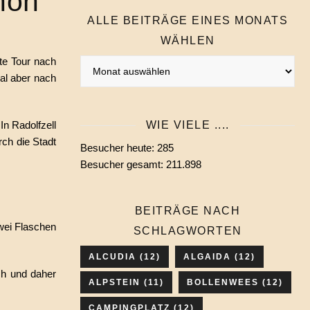
hoh
ALLE BEITRÄGE EINES MONATS
WÄHLEN
te Tour nach
Alle
al aber nach
Beiträge
eines
Monats
WIE VIELE ....
In Radolfzell
wählen
rch die Stadt
Besucher heute:
285
Besucher gesamt:
211.898
BEITRÄGE NACH
wei Flaschen
SCHLAGWORTEN
ALCUDIA
(12)
ALGAIDA
(12)
ch und daher
ALPSTEIN
(11)
BOLLENWEES
(12)
CAMPINGPLATZ
(12)