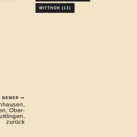
WITTHOH
(13)
NEWER
nhausen,
en, Ober-
ttlingen,
zurück