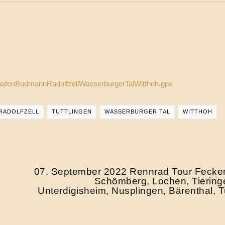
hafenBodmannRadolfzellWasserburgerTalWitthoh.gpx
RADOLFZELL
TUTTLINGEN
WASSERBURGER TAL
WITTHOH
07. September 2022 Rennrad Tour Fecke
Schömberg, Lochen, Tiering
Unterdigisheim, Nusplingen, Bärenthal, Tu