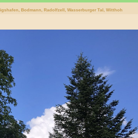
gshafen, Bodmann, Radolfzell, Wasserburger Tal, Witthoh