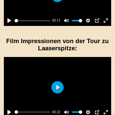
Play
00:17
Play
Mute
Settings
PIP
Enter
fulls
Film Impressionen von der Tour zu
Laaserspitze:
Play
00:22