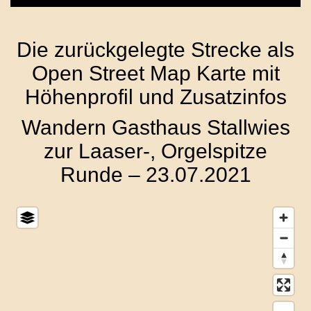
Play
Mute
Settings
PIP
Enter
fulls
Die zurückgelegte Strecke als
Open Street Map Karte mit
Höhenprofil und Zusatzinfos
Wandern Gasthaus Stallwies
zur Laaser-, Orgelspitze
Runde – 23.07.2021