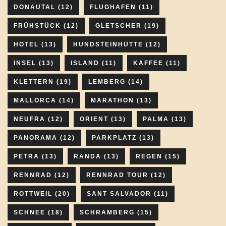
DONAUTAL
(12)
FLUGHAFEN
(11)
FRÜHSTÜCK
(12)
GLETSCHER
(19)
HOTEL
(13)
HUNDSTEINHÜTTE
(12)
INSEL
(13)
ISLAND
(11)
KAFFEE
(11)
KLETTERN
(19)
LEMBERG
(14)
MALLORCA
(14)
MARATHON
(13)
NEUFRA
(12)
ORIENT
(13)
PALMA
(13)
PANORAMA
(12)
PARKPLATZ
(13)
PETRA
(13)
RANDA
(13)
REGEN
(15)
RENNRAD
(12)
RENNRAD TOUR
(12)
ROTTWEIL
(20)
SANT SALVADOR
(11)
SCHNEE
(18)
SCHRAMBERG
(15)